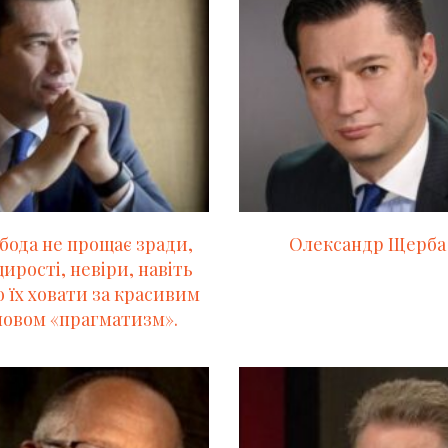
бода не прощає зради,
Олександр Щерба
ирості, невіри, навіть
 їх ховати за красивим
ловом «прагматизм».