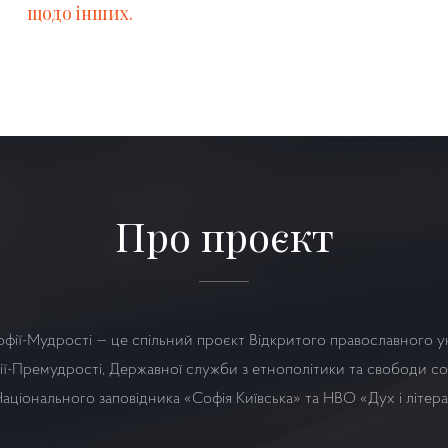
щодо інших.
Про проєкт
офії-Мудрості — це спільний проєкт Відкритого православного у
ї-Премудрості, Державної служби з етнополітики та свободи сов
аціонального заповідника «Софія Київська» та НВО
«Дух і літер