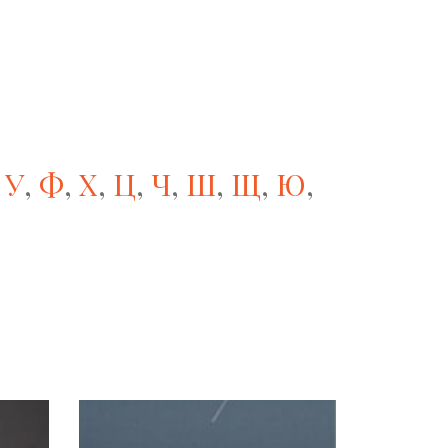
,
У
,
Ф
,
Х
,
Ц
,
Ч
,
Ш
,
Щ
,
Ю
,