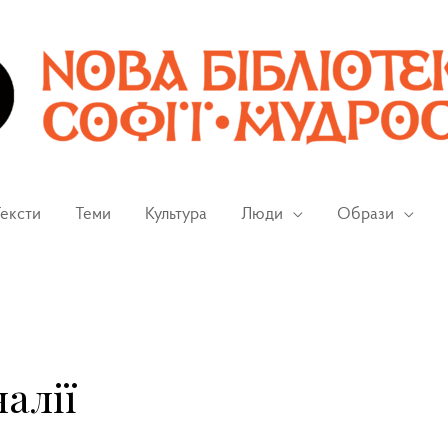
ексти
Теми
Культура
Люди
Образи
алії