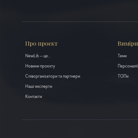
Про проєкт
Виміри
NewLib – це...
Теми
Новини проєкту
Персоналії
Співорганізатори та партнери
ТОПи
Наші експерти
Контакти