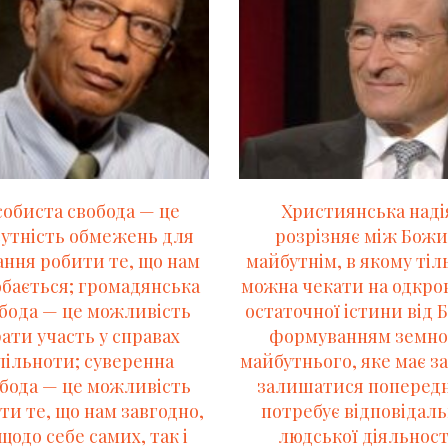
обиста свобода — це
Християнська наді
сутність обмежень для
розрізняє між Бож
ння робити те, що нам
майбутнім, в якому тіл
бається; громадянська
можна чекати на одкро
бо­да — це можливість
остаточної істини від Б
ати участь у справах
формуванням земно
пільноти; суверенна
майбутнього, яке має 
бода — це можливість
залишатися попередн
ти те, що нам завгодно,
потребує відповідаль
щодо себе самих, так і
людської діяльност