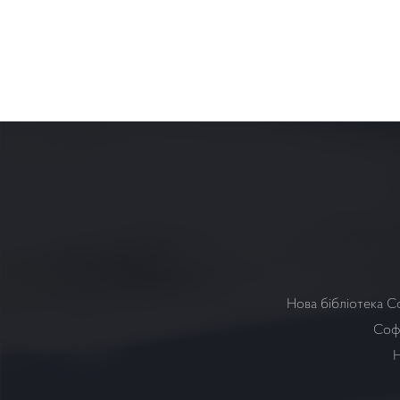
Нова бібліотека С
Софі
Н