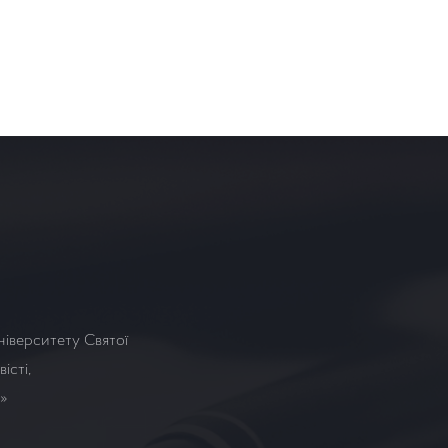
ніверситету Святої
істі,
а»