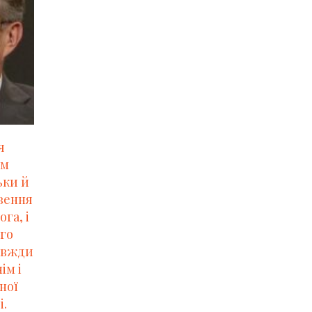
я
им
ьки й
вення
ога, і
го
завжди
ім і
ної
і.