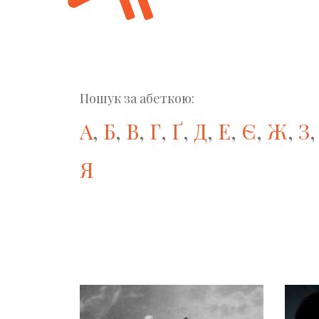
Пошук за абеткою:
А
,
Б
,
В
,
Г
,
Ґ
,
Д
,
Е
,
Є
,
Ж
,
З
Я