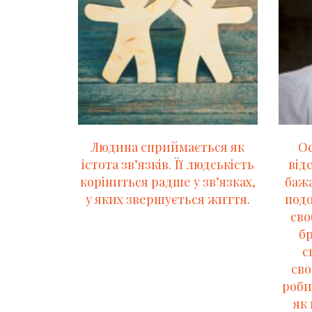
Людина сприймається як
Ос
істота зв’язків. Її людськість
від
коріниться радше у зв’язках,
бажа
у яких звершується життя.
подо
сво
бр
с
сво
роби
як 