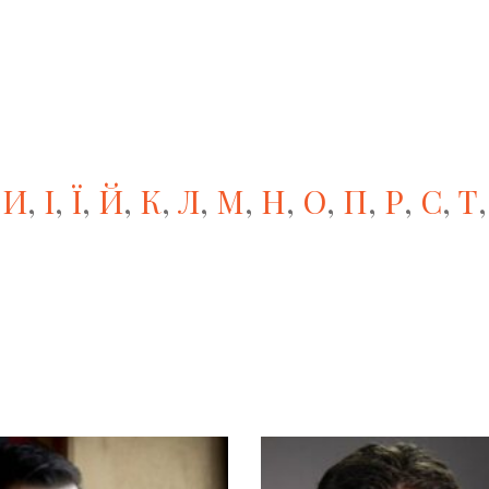
,
И
,
І
,
Ї
,
Й
,
К
,
Л
,
М
,
Н
,
О
,
П
,
Р
,
С
,
Т