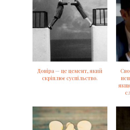
Довіра — це цемент, який
Сво
скріплює суспільство.
нещ
якщо
с