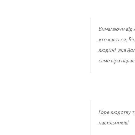
Вимагаючи від л
хто кається, Він
людині, яка йог
саме віра надає
Горе людству т
насильників!