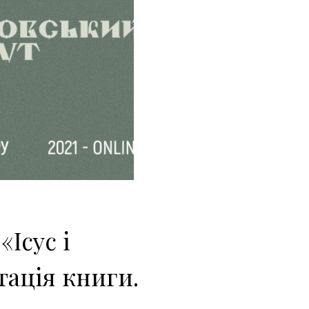
Ісус і
ація книги.