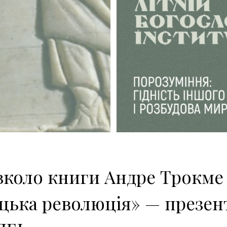
вколо книги Андре Трокме «
ька революція» — презент