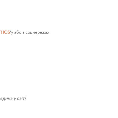
THOS
‘у або в соцмережах
дина у світі.