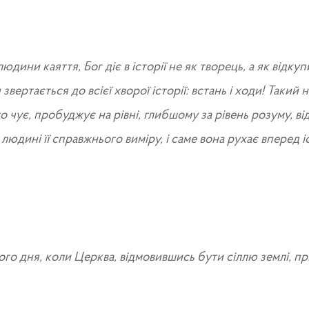
юдини каяття, Бог діє в історії не як творець, а як відкуп
 звертається до всієї хворої історії: встань і ходи! Такий 
о чує, пробуджує на рівні, глибшому за рівень розуму, ві
 людині її справжнього виміру, і саме вона рухає вперед і
ого дня, коли Церква, відмовившись бути сіллю землі, п