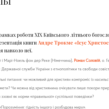
ЛБІ
в рамках роботи ХІХ Київського літнього богосл
резентація книги
Андре Трокме
«Ісус Христос
я навколо неї.
нст і Марі-Ноель фон дер Реке (Німеччина),
Роман Соловій
, о. 
к Державної служби України з етнополітики та свободи совіс
альні питання: чи можливий для християн компроміс із насиль
мети? Чи можна від християнина очікувати лише покори при
я ззовні як норми «правильної» суспільної поведінки?
Порозуміння: гідність іншого і розбудова миру».