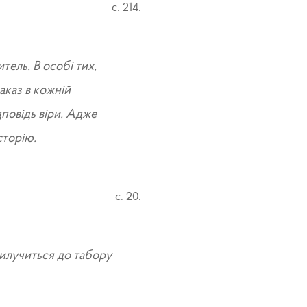
с. 214.
итель. В особі тих,
наказ в кожній
дповідь віри. Адже
сторію.
с. 20.
рилучиться до табору