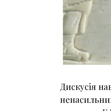
Дискусія на
ненасильниц