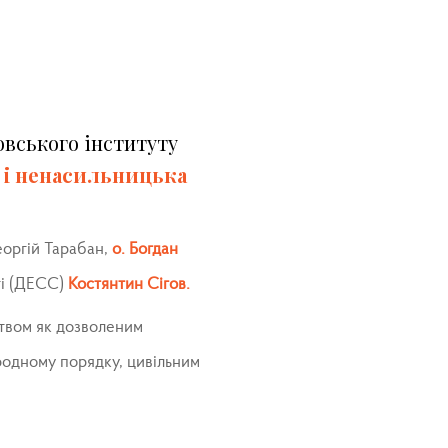
овського інституту
 і ненасильницька
Георгій Тарабан,
о. Богдан
ті (ДЕСС)
Костянтин Сігов.
ством як дозволеним
родному порядку, цивільним