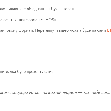
во-видавниче об’єднання «Дух і літера».
та освітня платформа «ETHOS».
лайновому форматі. Переглянути відео можна буде на сайті
E
ниги, яка буде презентуватися.
ком зосереджується на кожній людині — так, ніби вона є