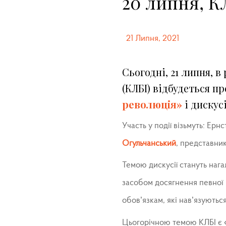
20 липня, К
21 Липня, 2021
Сьогодні, 21 липня, 
(КЛБІ) відбудеться п
революція»
і дискусі
Участь у події візьмуть: Ер
Огульчанський
, представни
Темою дискусії стануть наг
засобом досягнення певної 
обов’язкам, які нав’язуютьс
Цьогорічною темою КЛБІ є «