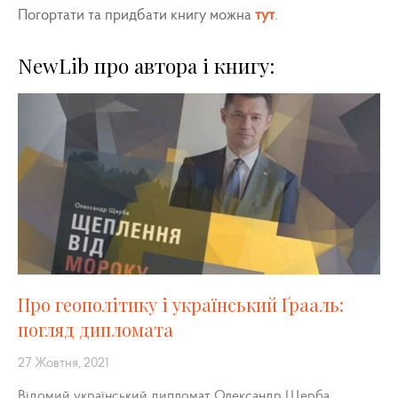
Погортати та придбати книгу можна
тут
.
NewLib про автора і книгу:
Про геополітику і український Ґрааль:
погляд дипломата
27 Жовтня, 2021
Відомий український дипломат Олександр Щерба