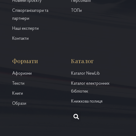
Новини проєкту
Персоналії
Співорганізатори та
ТОПи
партнери
Наші експерти
Контакти
Формати
Каталог
Афоризми
Каталог NewLib
Тексти
Каталог електронних
бібліотек
Книги
Книжкова полиця
Образи