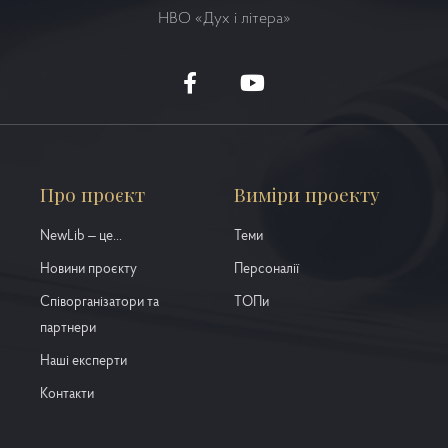
НВО
«Дух і літера»
Про проєкт
Виміри проекту
NewLib – це...
Теми
Новини проєкту
Персоналії
Співорганізатори та
ТОПи
партнери
Наші експерти
Контакти