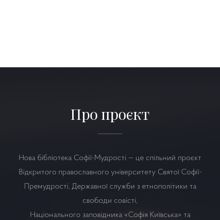
Про проєкт
Нова бібліотека Софії-Мудрості — це спільний проєкт
Відкритого православного університету Святої Софії-
Премудрості, Державної служби з етнополітики та
свободи совісті,
Національного заповідника «Софія Київська» та