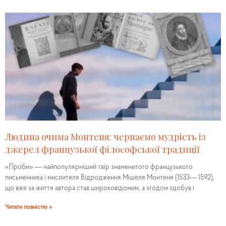
Людина очима Монтеня: черпаємо мудрість із
джерел французької філософської традиції
«Проби» — найпопулярніший твір знаменитого французького
письменника і мислителя Відродження Мішеля Монтеня (1533— 1592),
що вже за життя автора став широковідомим, а згодом здобув і
Читати повністю »