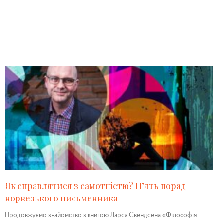
Як справлятися з самотністю? П’ять порад
норвезького письменника
Продовжуємо знайомство з книгою Ларса Свендсена «Філософія