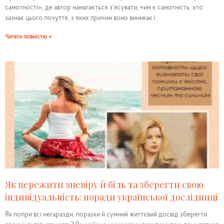
самотності», де автор намагається з’ясувати, чим є самотність, хто
зазнає цього почуття, з яких причин воно виникає і
Читати повністю »
Як пережити зневіру й біль та зберегти свою
індивідуальність: поради української дослідниці
Як попри всі негаразди, поразки й сумний життєвий досвід зберегти