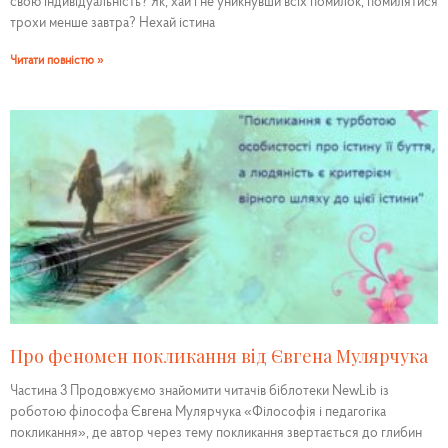
свою індивідуальність? Як, хай і не уникнувши всіх помилок, помилятися
трохи менше завтра? Нехай істина
Читати повністю »
Про феномен покликання від Євгена Мулярчука
Частина 3 Продовжуємо знайомити читачів біблотеки NewLib із
роботою філософа Євгена Мулярчука «Філософія і педагогіка
покликання», де автор через тему покликання звертається до глибин