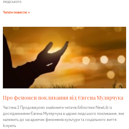
людського
Читати повністю »
Про феномен покликання від Євгена Мулярчука
Частина 2 Продовжуємо знайомити читачів біблотеки NewLib із
дослідженнями Євгена Мулярчука в царині людського покликання, яке
належить до засадничих феноменів культури та соціального життя.
Існують