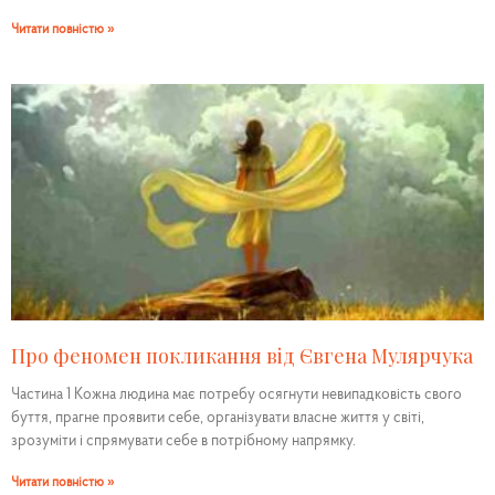
Читати повністю »
Про феномен покликання від Євгена Мулярчука
Частина 1 Кожна людина має потребу осягнути невипадковість свого
буття, прагне проявити себе, організувати власне життя у світі,
зрозуміти і спрямувати себе в потрібному напрямку.
Читати повністю »