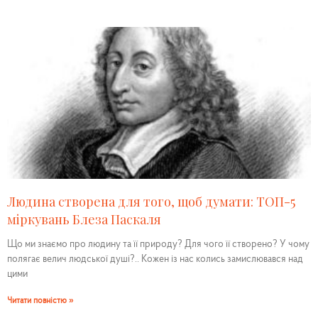
Людина створена для того, щоб думати: ТОП-5
міркувань Блеза Паскаля
Що ми знаємо про людину та її природу? Для чого її створено? У чому
полягає велич людської душі?.. Кожен із нас колись замислювався над
цими
Читати повністю »