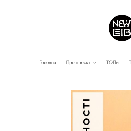
Головна
Про проєкт
ТОПи
Т