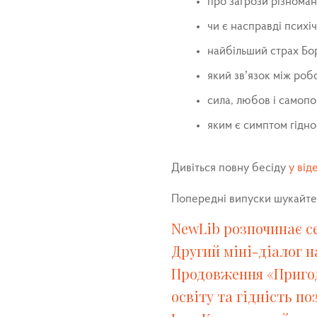
про загрози різноман
чи є насправді психі
найбільший страх Бо
який зв’язок між роб
сила, любов і самопо
яким є симптом гідно
Дивіться повну бесіду
у від
Попередні випуски шукайте 
NewLib розпочинає се
Другий міні-діалог н
Продовження «Пригод
освіту та гідність п