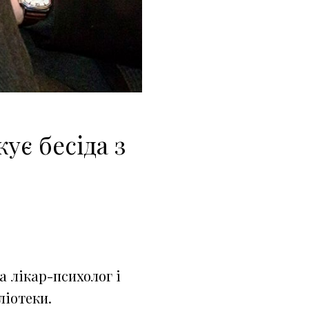
ує бесіда з
 лікар-психолог і
ліотеки.