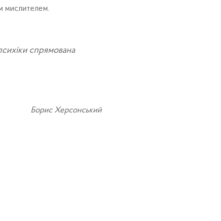
им мислителем.
 психіки спрямована
Борис Херсонський