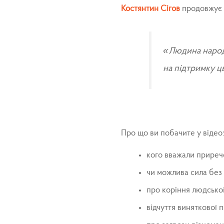
Костянтин Сігов
продовжує ц
«Людина народж
на підтримку ць
Про що ви побачите у відео
кого вважали приреч
чи можлива сила без 
про коріння людської
відчуття виняткової 