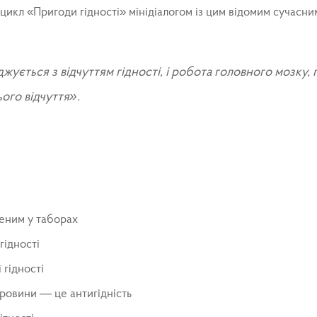
икл «Пригоди гідності» мінідіалогом із цим відомим сучасн
ується з відчуттям гідності, і робота головного мозку,
ого відчуття».
:
еним у таборах
гідності
 гідності
провини — це антигідність