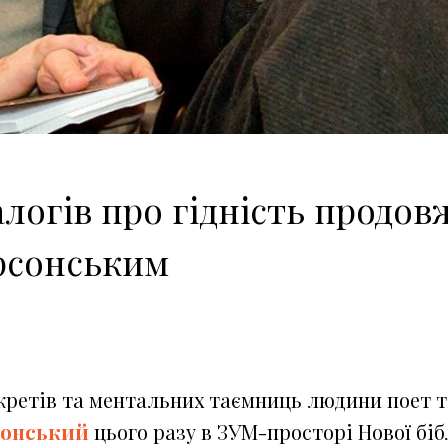
логів про гідність продовж
рсонським
кретів та ментальних таємниць людини поет та
сонський
цього разу в ЗУМ-просторі Нової біб