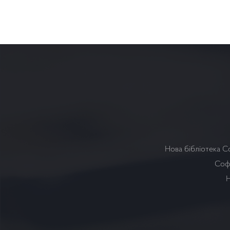
Нова бібліотека С
Софі
Н