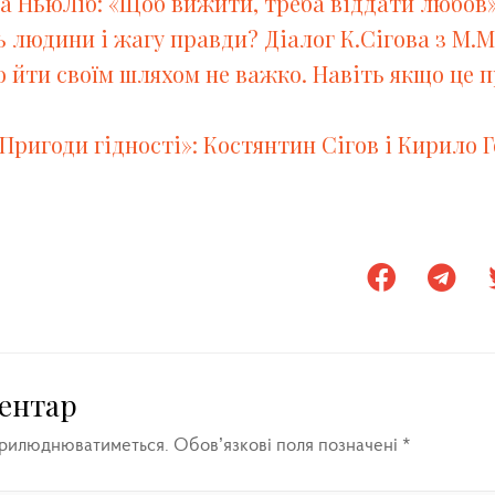
на НьюЛіб: «Щоб вижити, треба віддати любов»
ь людини і жагу правди? Діалог К.Сігова з М
о йти своїм шляхом не важко. Навіть якщо це 
«Пригоди гідності»: Костянтин Сігов і Кирило 
ентар
прилюднюватиметься.
Обов’язкові поля позначені
*