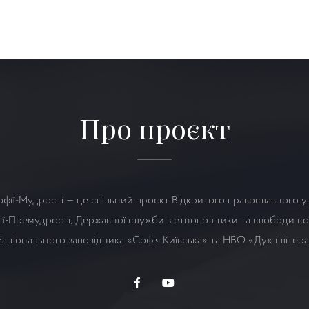
Про проєкт
офії-Мудрості — це спільний проєкт Відкритого православного у
ї-Премудрості, Державної служби з етнополітики та свободи сов
аціонального заповідника «Софія Київська» та НВО
«Дух і літер