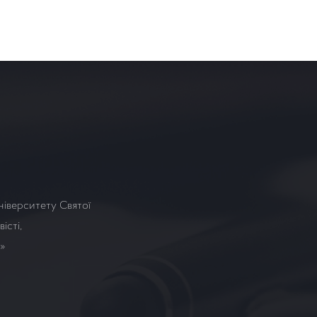
ніверситету Святої
істі,
а»