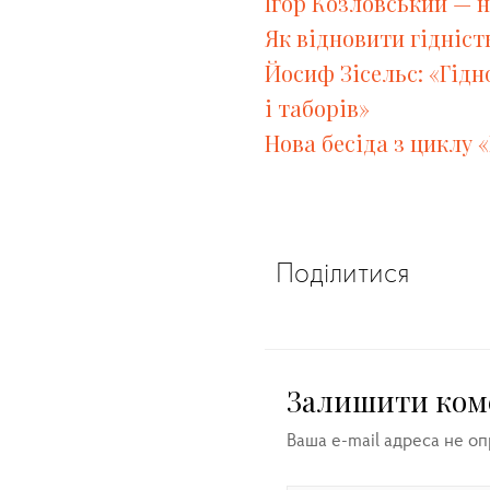
Ігор Козловський — 
Як відновити гідніст
Йосиф Зісельс: «Гідн
і таборів»
Нова бесіда з циклу 
Поділитися
Залишити ком
Ваша e-mail адреса не о