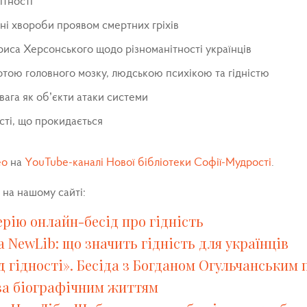
ітності
чні хвороби проявом смертних гріхів
риса Херсонського щодо різноманітності українців
отою головного мозку, людською психікою та гідністю
вага як об’єкти атаки системи
сті, що прокидається
ео
на
YouTube-каналі Нової бібліотеки Софії-Мудрості
.
на нашому сайті:
рію онлайн-бесід про гідність
а NewLib: що значить гідність для українців
 гідності». Бесіда з Богданом Огульчанським 
оза біографічним життям