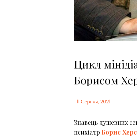
Цикл мінідіа
Борисом Хе
11 Серпня, 2021
Знавець душевних се
психіатр
Борис Хер