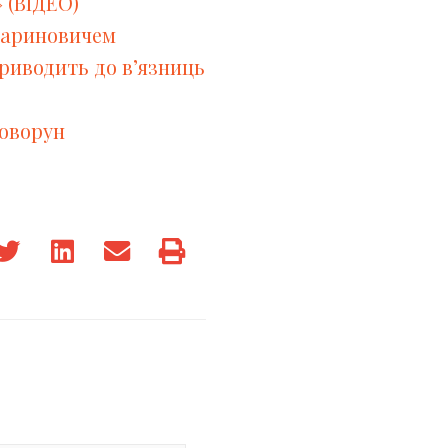
 (ВІДЕО)
.Мариновичем
приводить до в’язниць
Говорун