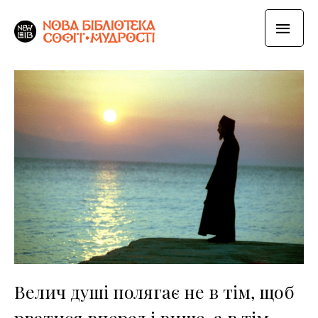
Велич душі полягає не в тім, щоб
рватися вперед і вище, а в тім,