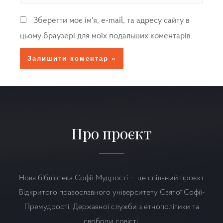
Зберегти моє ім'я, e-mail, та адресу сайту в
цьому браузері для моїх подальших коментарів.
Про проєкт
Нова бібліотека Софії-Мудрості — це спільний проєкт
Відкритого православного університету Святої Софії-
Премудрості, Державної служби з етнополітики та
свободи совісті,