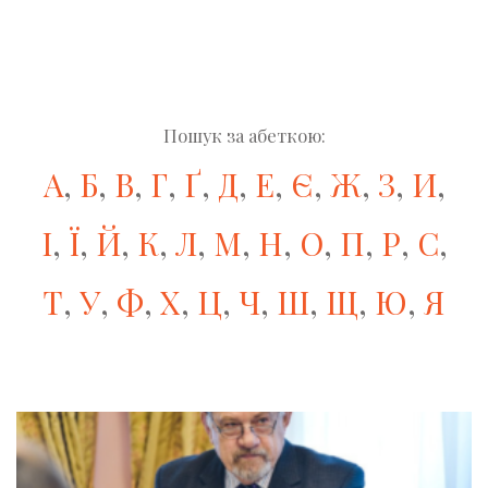
Пошук за абеткою:
А
,
Б
,
В
,
Г
,
Ґ
,
Д
,
Е
,
Є
,
Ж
,
З
,
И
,
І
,
Ї
,
Й
,
К
,
Л
,
М
,
Н
,
О
,
П
,
Р
,
С
,
Т
,
У
,
Ф
,
Х
,
Ц
,
Ч
,
Ш
,
Щ
,
Ю
,
Я