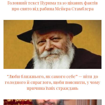
Головний текст Пурима та 10 цікавих фактів
про свято від рабина Мейєра Стамблера
“Люби ближнього, як самого себе” — піти до
голодного й спраглого, щоби пояснити, у чому
причина їхніх страждань