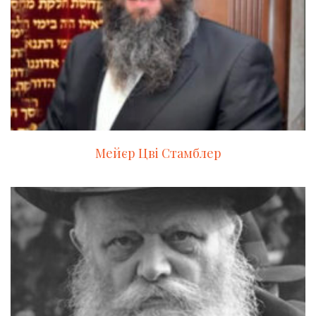
Мейєр Цві Стамблер