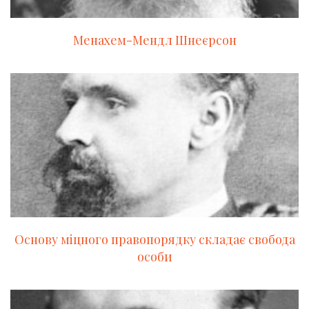
Менахем-Мендл Шнеєрсон
Основу міцного правопорядку складає свобода
особи