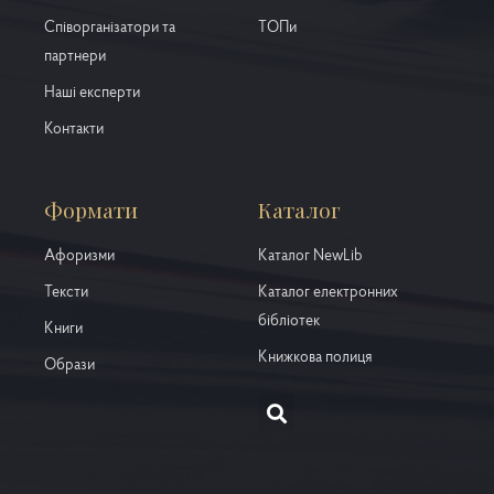
Співорганізатори та
ТОПи
партнери
Наші експерти
Контакти
Формати
Каталог
Афоризми
Каталог NewLib
Тексти
Каталог електронних
бібліотек
Книги
Книжкова полиця
Образи