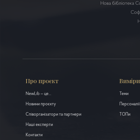
Нова бібліотека С
Софі
Н
Про проєкт
Виміри
NewLib – це...
Теми
Новини проєкту
Персоналії
Співорганізатори та партнери
ТОПи
Наші експерти
Контакти