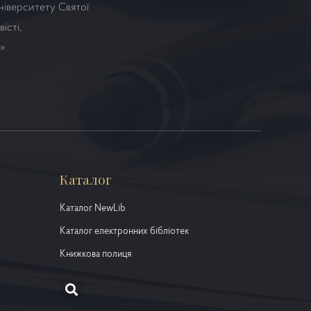
ніверситету Святої
істі,
а»
Каталог
Каталог NewLib
Каталог електронних бібліотек
Книжкова полиця