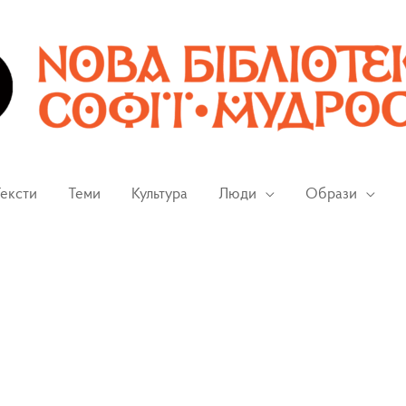
ексти
Теми
Культура
Люди
Образи