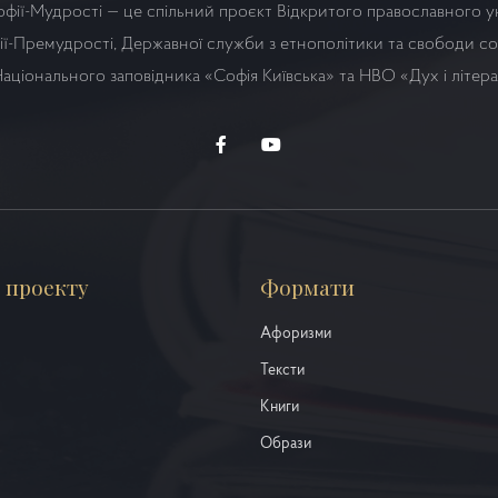
офії-Мудрості — це спільний проєкт Відкритого православного у
ї-Премудрості, Державної служби з етнополітики та свободи сов
аціонального заповідника «Софія Київська» та НВО
«Дух і літер
 проекту
Формати
Афоризми
Тексти
Книги
Образи