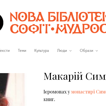
ексти
Теми
Культура
Люди
Образи
Макарій Сим
Ієромонах у
монастирі Сим
книг.