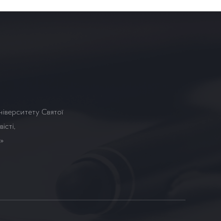
ніверситету Святої
істі,
а»