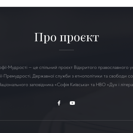
Про проєкт
офії-Мудрості — це спільний проєкт Відкритого православного у
ї-Премудрості, Державної служби з етнополітики та свободи сов
аціонального заповідника «Софія Київська» та НВО
«Дух і літер