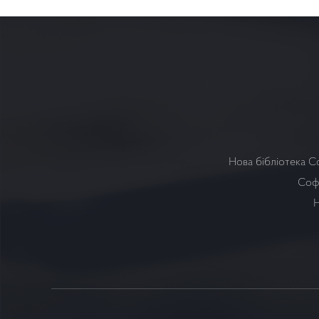
Нова бібліотека С
Софі
Н