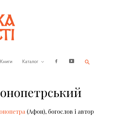
Книги
Каталог
Facebook
YouTube
онопетрський
онопетра
(Афон), богослов і автор