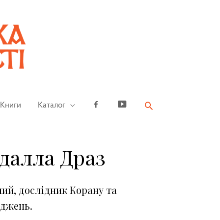
Книги
Каталог
Facebook
YouTube
далла Драз
ий, дослідник Корану та
іджень.