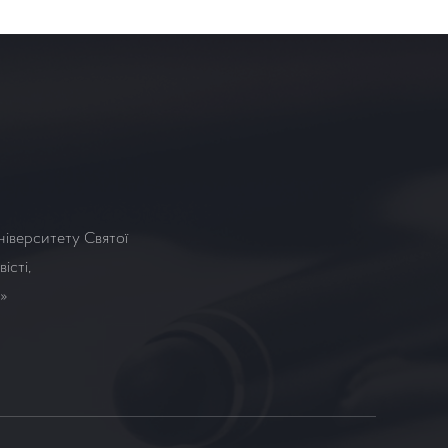
ніверситету Святої
істі,
а»