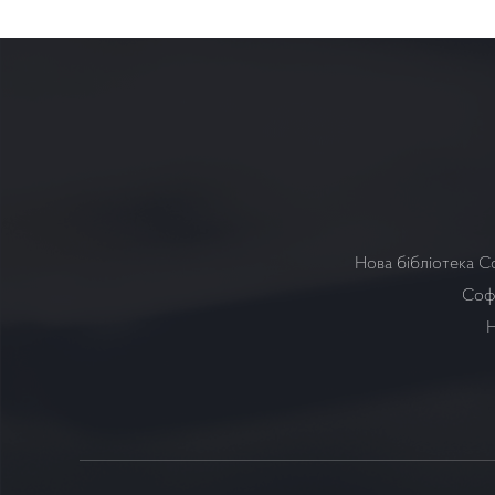
Нова бібліотека С
Софі
Н