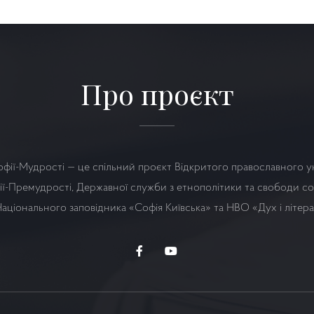
Про проєкт
офії-Мудрості — це спільний проєкт Відкритого православного у
ї-Премудрості, Державної служби з етнополітики та свободи сов
аціонального заповідника «Софія Київська» та НВО
«Дух і літер