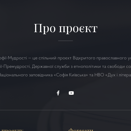
Про проєкт
офії-Мудрості — це спільний проєкт Відкритого православного у
ї-Премудрості, Державної служби з етнополітики та свободи сов
аціонального заповідника «Софія Київська» та НВО
«Дух і літер
 проекту
Формати