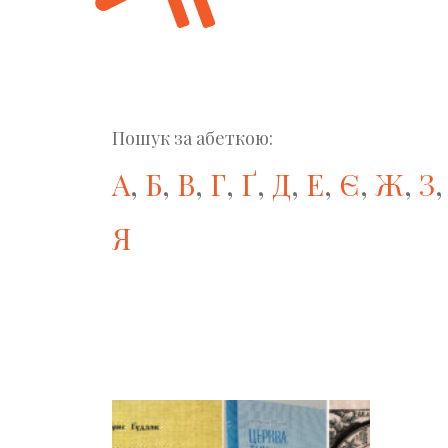
Пошук за абеткою:
А
,
Б
,
В
,
Г
,
Ґ
,
Д
,
Е
,
Є
,
Ж
,
З
Я