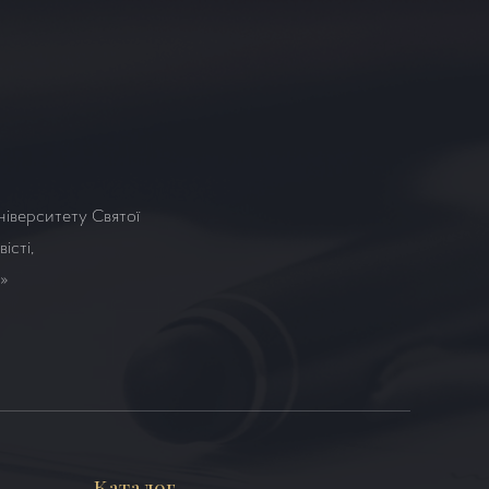
ніверситету Святої
істі,
а»
Каталог