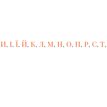
,
И
,
І
,
Ї
,
Й
,
К
,
Л
,
М
,
Н
,
О
,
П
,
Р
,
С
,
Т