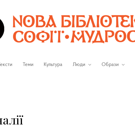
ексти
Теми
Культура
Люди
Образи
алії