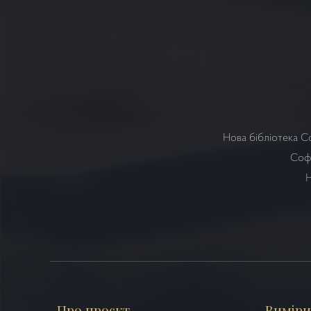
Нова бібліотека С
Софі
Н
Про проєкт
Виміри