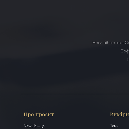
Нова бібліотека С
Софі
Н
Про проєкт
Виміри
NewLib – це...
Теми