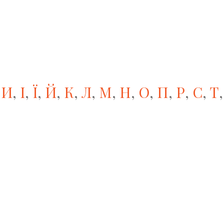
,
И
,
І
,
Ї
,
Й
,
К
,
Л
,
М
,
Н
,
О
,
П
,
Р
,
С
,
Т