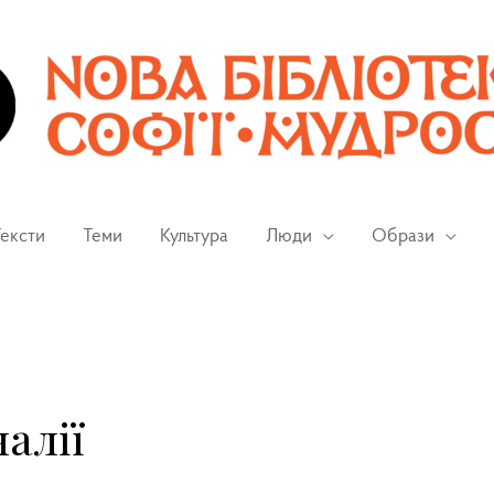
ексти
Теми
Культура
Люди
Образи
алії