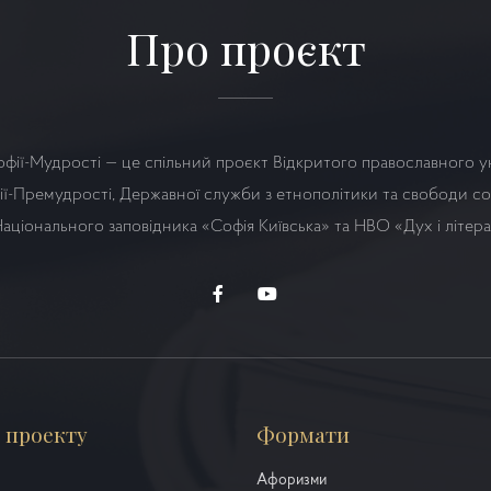
Про проєкт
офії-Мудрості — це спільний проєкт Відкритого православного у
ї-Премудрості, Державної служби з етнополітики та свободи сов
аціонального заповідника «Софія Київська» та НВО
«Дух і літер
 проекту
Формати
Афоризми