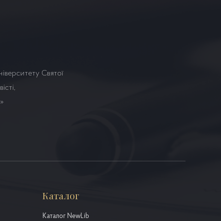
ніверситету Святої
істі,
а»
Каталог
Каталог NewLib