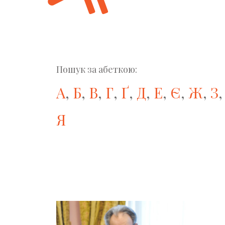
Пошук за абеткою:
А
,
Б
,
В
,
Г
,
Ґ
,
Д
,
Е
,
Є
,
Ж
,
З
Я