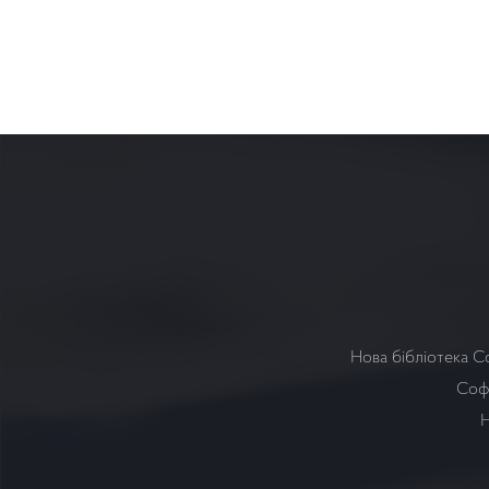
Нова бібліотека С
Софі
Н