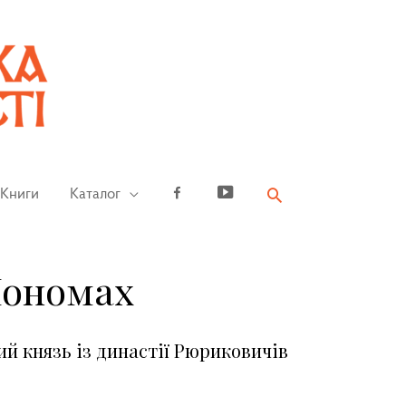
Книги
Каталог
Facebook
YouTube
Мономах
ий князь із династії Рюриковичів