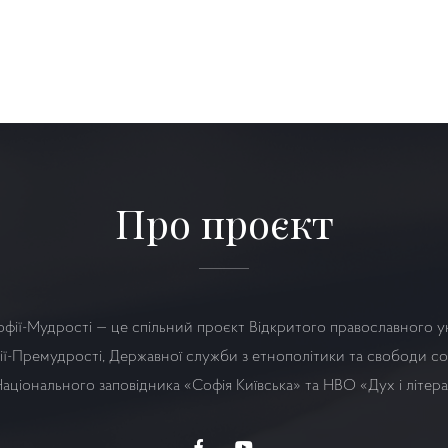
Про проєкт
офії-Мудрості — це спільний проєкт Відкритого православного у
ї-Премудрості, Державної служби з етнополітики та свободи сов
аціонального заповідника «Софія Київська» та НВО
«Дух і літер