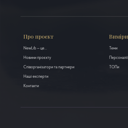
Про проєкт
Виміри
NewLib – це...
Теми
Новини проєкту
Персоналії
Співорганізатори та партнери
ТОПи
Наші експерти
Контакти