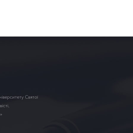
ніверситету Святої
істі,
а»