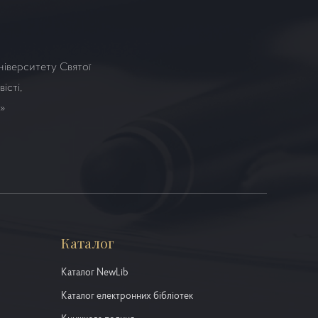
ніверситету Святої
істі,
а»
Каталог
Каталог NewLib
Каталог електронних бібліотек