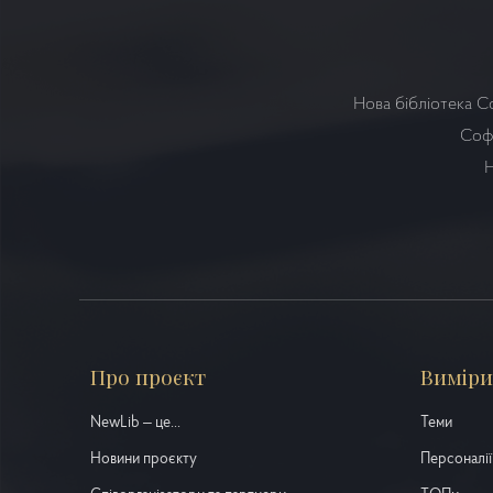
Нова бібліотека С
Софі
Н
Про проєкт
Виміри
NewLib – це...
Теми
Новини проєкту
Персоналії