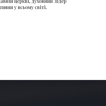
авній церкві, духовний лідер
ияни у всьому світі.