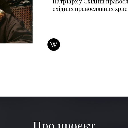
Патріарх у Східній правосл
східних православних христ
Про проєкт