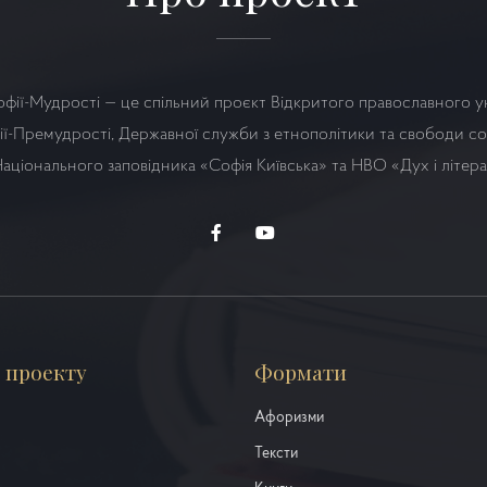
офії-Мудрості — це спільний проєкт Відкритого православного у
ї-Премудрості, Державної служби з етнополітики та свободи сов
аціонального заповідника «Софія Київська» та НВО
«Дух і літер
 проекту
Формати
Афоризми
Тексти