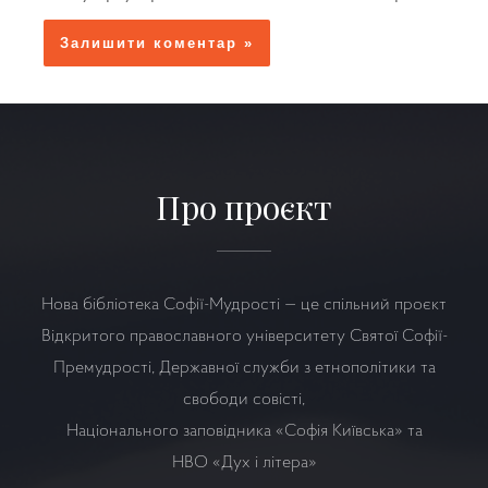
Про проєкт
Нова бібліотека Софії-Мудрості — це спільний проєкт
Відкритого православного університету Святої Софії-
Премудрості, Державної служби з етнополітики та
свободи совісті,
Національного заповідника «Софія Київська» та
НВО
«Дух і літера»