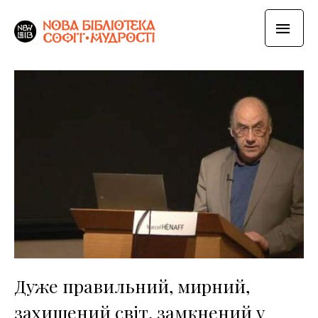
Дуже правильний, мирний,
захищений світ, замкнений у