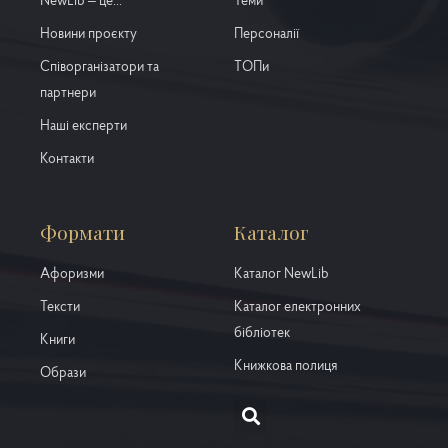
NewLib – це...
Теми
Новини проєкту
Персоналії
Співорганізатори та
ТОПи
партнери
Наші експерти
Контакти
Формати
Каталог
Афоризми
Каталог NewLib
Тексти
Каталог електронних
бібліотек
Книги
Книжкова полиця
Образи