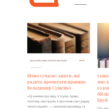
Вічно сучасне: книги, які
5 кни
радить прочитати правник
мисл
Володимир Сущенко
голов
біблі
«Ці книжки про віру, історію, право,
Бруй
політику, мистецтво я прочитав сам і раджу
читати іншим», — зазначив науковець та
Що чита