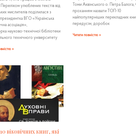
Томи Аквінського о. Петра Балога, 
Переліком улюблених текстів від
проханням назвати ТОП-10
ьких мислителів поділилася з
найпопулярніших перекладних книг
президентка ВГО «Українська
передусім, доробок
чна асоціація»,
рка науково-технічної бібліотеки
Читати повністю »
льного технічного університету
овністю »
0 віковічних книг, які