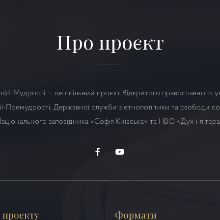
Про проєкт
офії-Мудрості — це спільний проєкт Відкритого православного у
ї-Премудрості, Державної служби з етнополітики та свободи сов
аціонального заповідника «Софія Київська» та НВО
«Дух і літер
 проекту
Формати