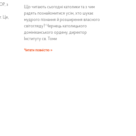
ОР, з
Що читають сьогодні католики та з чим
радять познайомитися усім, хто шукає
. Це,
мудрого пізнання й розширення власного
світогляду? Чернець католицького
домініканського ордену, директор
Інституту св. Томи
Читати повністю »