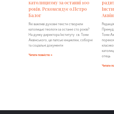
католицизму за останні 100
ради
років. Рекомендує о.Петро
Інсти
Балог
Аквін
Які важливі духовні тексти створили
Редакці
католицькі теологи за останні сто років?
Премудр
На думку директора Інституту св. Томи
Томи Ак
Аквінського, це папські енцикліки, соборні
пореком
та соціальні документи
класико
католиц
Читати повністю »
отець
Читати п