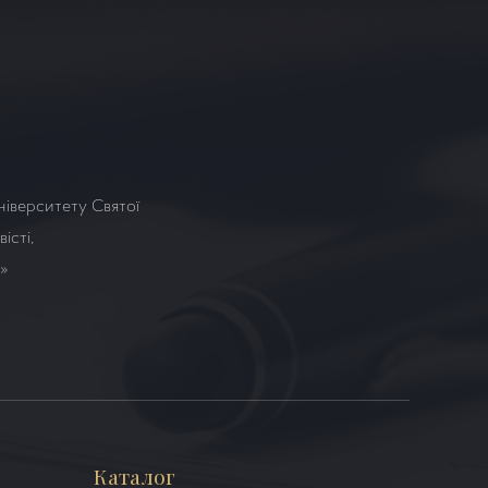
ніверситету Святої
істі,
а»
Каталог