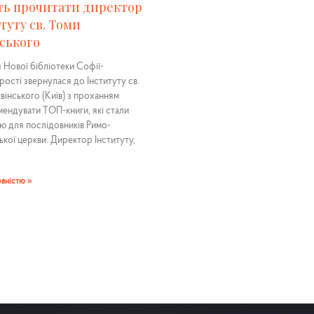
ть прочитати директор
туту св. Томи
ського
я Нової бібліотеки Софії-
ості звернулася до Інституту св.
вінського (Київ) з проханням
ендувати ТОП-книги, які стали
ю для послідовників Римо-
ької церкви. Директор Інституту,
овністю »