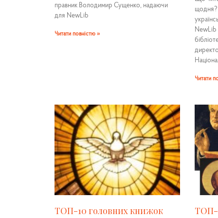
правник Володимир Сущенко, надаючи
щодня? 
для NewLib
українс
NewLib 
Читати повністю »
бібліоте
директо
Націона
Читати п
ТОП-10 головних книжок
ТОП-1