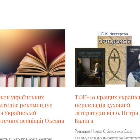
жок українських
ТОП-10 кращих українс
ителів: рекомендує
перекладів духовної
а Української
літератури від о. Петра
отечної асоціації Оксана
Балога
Редакція Нової бібліотеки Софії
звернулася до директора Інституту
ють ті, хто працює з книгою