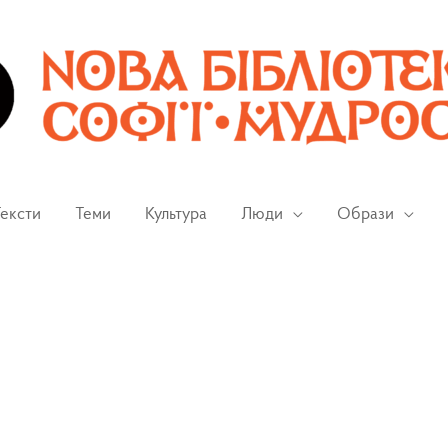
ексти
Теми
Культура
Люди
Образи