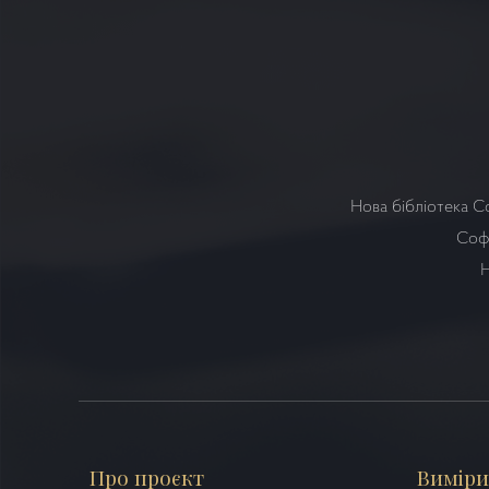
Нова бібліотека С
Софі
Н
Про проєкт
Виміри