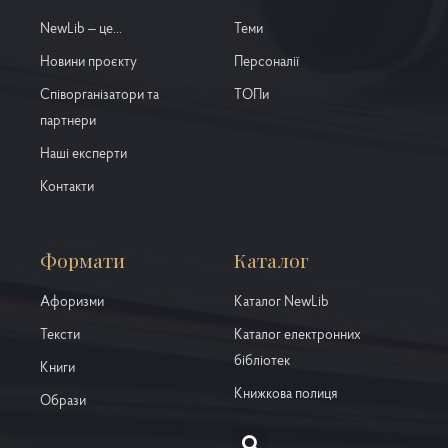
NewLib – це...
Теми
Новини проєкту
Персоналії
Співорганізатори та
ТОПи
партнери
Наші експерти
Контакти
Формати
Каталог
Афоризми
Каталог NewLib
Тексти
Каталог електронних
бібліотек
Книги
Книжкова полиця
Образи