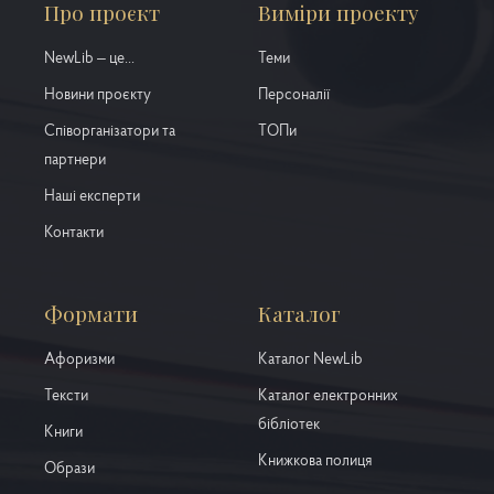
Про проєкт
Виміри проекту
NewLib – це...
Теми
Новини проєкту
Персоналії
Співорганізатори та
ТОПи
партнери
Наші експерти
Контакти
Формати
Каталог
Афоризми
Каталог NewLib
Тексти
Каталог електронних
бібліотек
Книги
Книжкова полиця
Образи