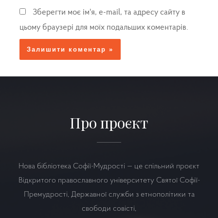
Зберегти моє ім'я, e-mail, та адресу сайту в
цьому браузері для моїх подальших коментарів.
Про проєкт
Нова бібліотека Софії-Мудрості — це спільний проєкт
Відкритого православного університету Святої Софії-
Премудрості, Державної служби з етнополітики та
свободи совісті,