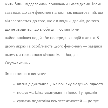
жити більш віддаленими причинами і наслідками. Мені
здається, що сам феномен гідності так влаштований, що
він звертається до того, що є в людині давнім, до того,
що не зводиться до злоби дня, останніх чи
найостанніших подій або попередніх подій її життя. В
цьому якраз і є особливість цього феномену — завдяки
ньому ми торкаємося вічності», — Богдан
Огульчанський.
Зміст третього випуску:
вплив діджиталізації на пошану людської гідності
пошук «слідів» ушанування гідності у предків
сучасна педагогіка компетентностей — де тут