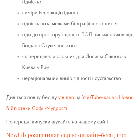
гідність?
виміри Революції гідності
гідність поза межами біографічного життя
гіди до простору гідності. ТОП письменників від
Богдана Огульчанського
як передавали словник для Йосифа Сліпого з
Києва у Рим
нераціональний вимір гідності і суспільство
Дивіться повну бесіду
у відео
на
YouTube-каналі Нової
бібліотеки Софії-Мудрості
.
Попередні випуски шукайте на нашому сайті:
NewLib розпочинає серію онлайн-бесід про