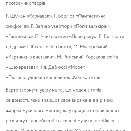
програмних творів.
Р. Шуман «Карнавал», Г. Берліоз «Фантастична
симфонія», Р. Вагнер увертюри «Політ валькірій»,
«Тангейзер», П. Чайковський «Пори року», Е. Гріг сюїти
до драми Г. Ібсена «Пер Гюнт», М. Мусоргський
«Картинки з виставки», М. Римський-Корсаков сюїта
«Шехерезада», Кл. Дебюссі «Море»,
«Післяполудневий відпочинок Фавна» та інші.
Варто звернути увагу на те, що жоден з типів
свідомості, який знайшов своє вираження в різних
жанрах музичного мистецтва у процесі становлення і
розвитку європейської класичної музики, не зійшов з