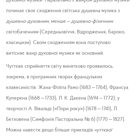
духовної музики. Паралельно з жанром духовної музики
починає своє сходження світська
душевна
музика з
душевно-духовним
, менше –
душевно-фізичним
світобаченням (Середньовіччя, Відродження, бароко,
класицизм). Своїм сходженням вона поступово
витісняє жанр духовної музики як основний.
Чуттєве сприйняття світу винятково проявилось,
зокрема, в програмних творах французьких
клавесиністів: Жана-Філіпа Рамо (1683 – 1764), Франсуа
Куперена (1668 – 1733), Л. К. Дакена (1694 – 1772); у
творчості А. Вівальді («Пори року») (1678 – 1741), Л.
Бетховена (Симфонія Пасторальна № 6) (1770 – 1827).
Можна навести дещо більше прикладів
чуттєвої