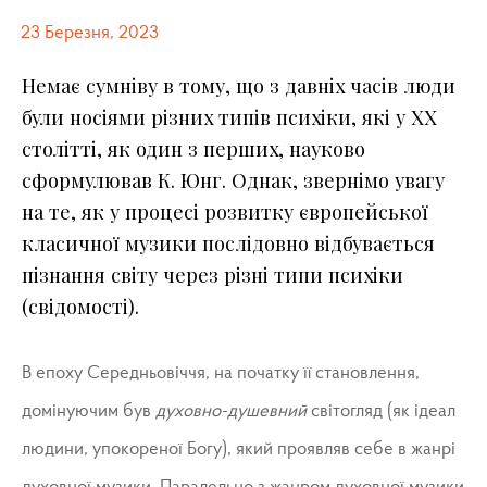
23 Березня, 2023
Немає сумніву в тому, що з давніх часів люди
були носіями різних типів психіки, які у ХХ
столітті, як один з перших, науково
сформулював К. Юнг. Однак, звернімо увагу
на те, як у процесі розвитку європейської
класичної музики послідовно відбувається
пізнання світу через різні типи психіки
(свідомості).
В епоху Середньовіччя, на початку її становлення,
домінуючим був
духовно-душевний
світогляд (як ідеал
людини, упокореної Богу), який проявляв себе в жанрі