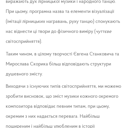
виражають дух лірницької музики і народного танцю.
При цьому, програмна назва та елементи візуалізації
(імітації лірницьких награвань, руху танцю) спонукають
нас віднести ці твори до фізичного виміру (
чуттєве
світосприйняття).
Таким чином, в цілому творчості Євгена Станковича та
Мирослава Скорика більш відповідають структури
душевного змісту.
Виходячи з існуючих типів світосприйняття, ми можемо
зробити висновок, що зміст музики кожного окремого
композитора відповідає певним типам, при цьому,
окремим з них надається перевага. Найбільш
поширеним і найбільш улюбленим в історії