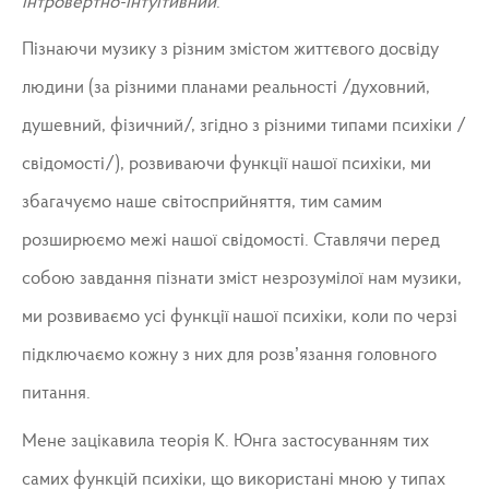
інтровертно-інтуїтивний
.
Пізнаючи музику з різним змістом життєвого досвіду
людини (за різними планами реальності /духовний,
душевний, фізичний/, згідно з різними типами психіки /
свідомості/), розвиваючи функції нашої психіки, ми
збагачуємо наше світосприйняття, тим самим
розширюємо межі нашої свідомості. Ставлячи перед
собою завдання пізнати зміст незрозумілої нам музики,
ми розвиваємо усі функції нашої психіки, коли по черзі
підключаємо кожну з них для розв’язання головного
питання.
Мене зацікавила теорія К. Юнга застосуванням тих
самих функцій психіки, що використані мною у типах