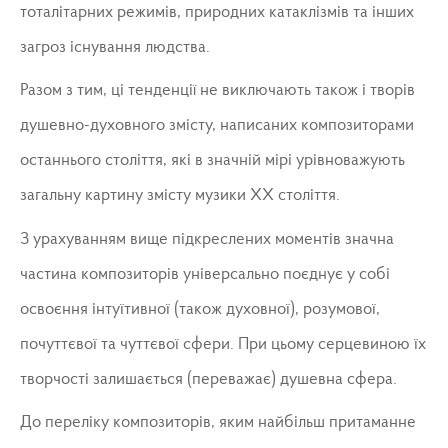
тоталітарних режимів, природних катаклізмів та інших
загроз існування людства.
Разом з тим, ці тенденції не виключають також і творів
душевно-духовного змісту, написаних композиторами
останнього століття, які в значній мірі урівноважують
загальну картину змісту музики ХХ століття.
З урахуванням вище підкреслених моментів значна
частина композиторів універсально поєднує у собі
освоєння інтуїтивної (також духовної), розумової,
почуттєвої та чуттєвої сфери. При цьому серцевиною їх
творчості залишається (переважає) душевна сфера.
До переліку композиторів, яким найбільш притаманне