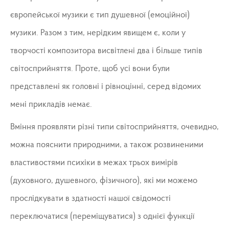
європейської музики є тип душевної (емоційної)
музики. Разом з тим, нерідким явищем є, коли у
творчості композитора висвітлені два і більше типів
світосприйняття. Проте, щоб усі вони були
представлені як головні і рівноцінні, серед відомих
мені прикладів немає.
Вміння проявляти різні типи світосприйняття, очевидно,
можна пояснити природними, а також розвиненими
властивостями психіки в межах трьох вимірів
(духовного, душевного, фізичного), які ми можемо
прослідкувати в здатності нашої свідомості
переключатися (переміщуватися) з однієї функції