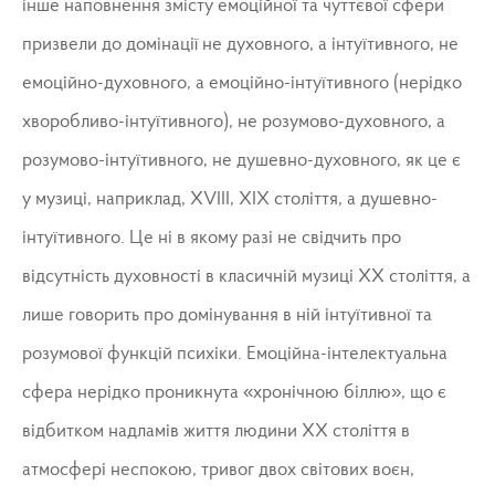
інше наповнення змісту емоційної та чуттєвої сфери
призвели до домінації не духовного, а інтуїтивного, не
емоційно-духовного, а емоційно-інтуїтивного (нерідко
хворобливо-інтуїтивного), не розумово-духовного, а
розумово-інтуїтивного, не душевно-духовного, як це є
у музиці, наприклад, ХVІІІ, ХІХ століття, а душевно-
інтуїтивного. Це ні в якому разі не свідчить про
відсутність духовності в класичній музиці ХХ століття, а
лише говорить про домінування в ній інтуїтивної та
розумової функцій психіки. Емоційна-інтелектуальна
сфера нерідко проникнута «хронічною біллю», що є
відбитком надламів життя людини ХХ століття в
атмосфері неспокою, тривог двох світових воєн,