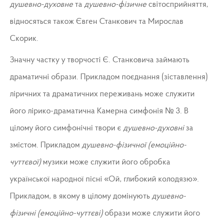
душевно-духовне
та
душевно-фізичне
світосприйняття,
відносяться також Євген Станкович та Мирослав
Скорик.
Значну частку у творчості Є. Станковича займають
драматичні образи. Прикладом поєднання (зіставлення)
ліричних та драматичних переживань може служити
його лірико-драматична Камерна симфонія № 3. В
цілому його симфонічні твори є
душевно-духовні
за
змістом. Прикладом
душевно-фізичної (емоційно-
чуттєвої)
музики може служити його обробка
української народної пісні «Ой, глибокий колодязю».
Прикладом, в якому в цілому домінують
душевно-
фізичні (емоційно-чуттєві)
образи може служити його