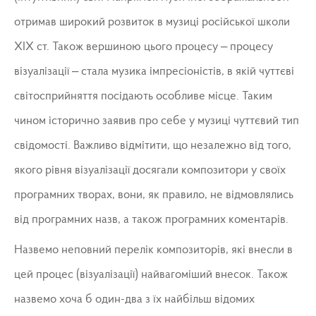
отримав широкий розвиток в музиці російської школи
ХІХ ст. Також вершиною цього процесу – процесу
візуалізації – стала музика імпресіоністів, в якій чуттєві
світосприйняття посідають особливе місце. Таким
чином історично заявив про себе у музиці чуттєвий тип
свідомості. Важливо відмітити, що незалежно від того,
якого рівня візуалізації досягали композитори у своїх
програмних творах, вони, як правило, не відмовлялись
від програмних назв, а також програмних коментарів.
Назвемо неповний перелік композиторів, які внесли в
цей процес (візуалізації) найвагоміший внесок. Також
назвемо хоча б один-два з їх найбільш відомих