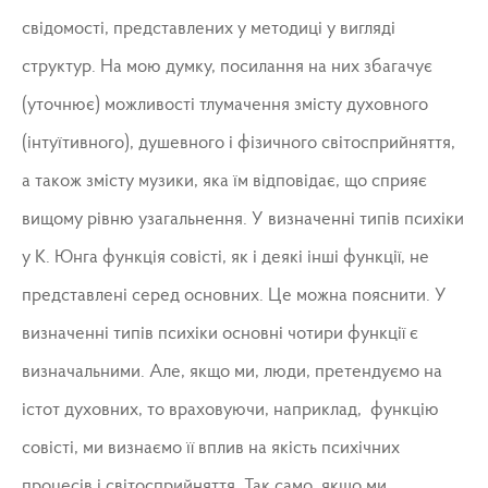
свідомості, представлених у методиці у вигляді
структур. На мою думку, посилання на них збагачує
(уточнює) можливості тлумачення змісту духовного
(інтуїтивного), душевного і фізичного світосприйняття,
а також змісту музики, яка їм відповідає, що сприяє
вищому рівню узагальнення. У визначенні типів психіки
у К. Юнга функція совісті, як і деякі інші функції, не
представлені серед основних. Це можна пояснити. У
визначенні типів психіки основні чотири функції є
визначальними. Але, якщо ми, люди, претендуємо на
істот духовних, то враховуючи, наприклад, функцію
совісті, ми визнаємо її вплив на якість психічних
процесів і світосприйняття. Так само, якщо ми