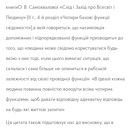
книгиО. В. Самохвалової «Схід і Захід про Всесвіт і
Людину» (ІІ т., 4-й розділ «Чотири базові функції
свідомості»),в якій говориться, що «асиміляція
допоміжних і підпорядкованої функцій призводить» до
того, що «людина може свідомо користуватися будь-
якою з них тоді, коли цього вимагає ситуація, що
склалася і сама більше не опиниться в рабській
залежності від своєї провідної функції». «В ідеалі кожна
людина повинна повністю володіти всіма чотирма
функціями, щоб давати відповідну адекватну відповідь
на будь-які життєві запити».
Ця цитата також підштовхує нас до висновку, що в