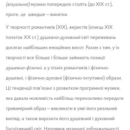
(візуальної)
музики попередніх століть (до ХІХ ст.),
проте, це швидше – винятки.
У творчості романтиків (XIX), веристів (кінець ХІХ
початок ХХ ст.)
душевно-духовний
світ переживань
досягає найбільших емоційних висот. Разом з тим, у їх
творчості все більше і більше займають позиції
душевно-фізичні
, а у пізніх романтиків і фізично-
душевні, і фізично-духовні (фізично-інтуїтивні) образи.
Ці тенденції пов’язані з розвитком програмної музики,
яка давала можливість найбільш переконливо передати
тривимірний образ – викликати в уяві його реальний
вигляд, а також виразити його душевний і духовний
(інтуїтивний) світ. Напрямок музичної зображальності