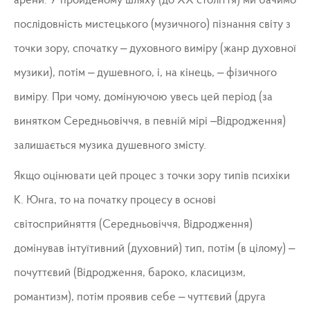
арени. У пройденому шляху (до ХХ століття) ми бачимо
послідовність мистецького (музичного) пізнання світу з
точки зору, спочатку – духовного виміру (жанр духовної
музики), потім – душевного, і, на кінець, – фізичного
виміру. При чому, домінуючою увесь цей період (за
винятком Середньовіччя, в певній мірі –Відродження)
залишається музика душевного змісту.
Якщо оцінювати цей процес з точки зору типів психіки
К. Юнга, то на початку процесу в основі
світосприйняття (Середньовіччя, Відродження)
домінував інтуїтивний (духовний) тип, потім (в цілому) –
почуттєвий (Відродження, бароко, класицизм,
романтизм), потім проявив себе – чуттєвий (друга