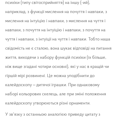
психіки (типу світосприйняття) на іншу (-ий),
наприклад, з функції мислення на почуття і навпаки, з
мислення на інтуїцію і навпаки, з мислення на чуття і
навпаки, з почуття на інтуїцію і навпаки, з почуття на
чуття і навпаки, з інтуїції на чуття і навпаки. Тобто наша
свідомість не є сталою, вона шукає відповіді на питання
життя, виходячи з набору функцій психіки (їх більше,
ніж вище згадані чотири основні), які у нас в кращій чи
гіршій мірі розвинені. Це можна уподібнити до
калейдоскопу – дитячої іграшки. При однаковому
наборі кольорових скелець, але при зміні положення
калейдоскопу утворюються різні орнаменти.
У зв’язку з останньою аналогією приведу цитату з