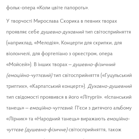
фольк-опера «Коли цвіте папороть».
У творчості Мирослава Скорика в певних творах
проявляє себе
душевно-духовний
тип світосприйняття
(наприклад, «Мелодія», Концерти для скрипки, для
віолончелі, для фортепіано з оркестром, опера
«Мойсей»). В інших творах –
душевно-фізичний
(емоційно-чуттєвий)
тип світосприйняття («Гуцульський
триптих», «Карпатський концерт»).
Духовно-душевний
тип свідомості проявився в його «Літургії». «Іспанський
танець» –
емоційно-чуттєвий
. П’єси з дитячого альбому
«Лірник» та «Народний танець» виражають
емоційно-
чуттєве (душевно-фізичне)
світосприйняття, також