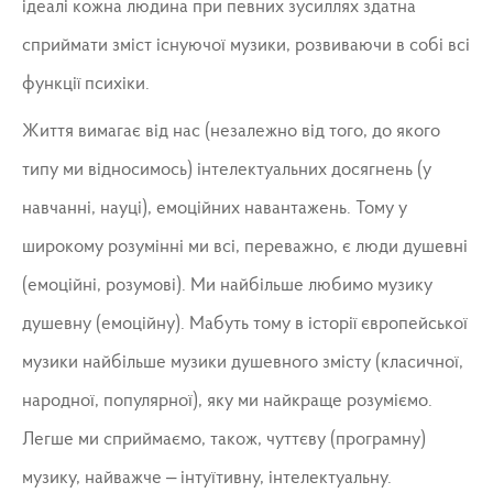
ідеалі кожна людина при певних зусиллях здатна
сприймати зміст існуючої музики, розвиваючи в собі всі
функції психіки.
Життя вимагає від нас (незалежно від того, до якого
типу ми відносимось) інтелектуальних досягнень (у
навчанні, науці), емоційних навантажень. Тому у
широкому розумінні ми всі, переважно, є люди душевні
(емоційні, розумові). Ми найбільше любимо музику
душевну (емоційну). Мабуть тому в історії європейської
музики найбільше музики душевного змісту (класичної,
народної, популярної), яку ми найкраще розуміємо.
Легше ми сприймаємо, також, чуттєву (програмну)
музику, найважче – інтуїтивну, інтелектуальну.