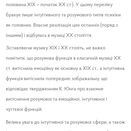
половина ХІХ – початок ХХ ст.). У цьому переліку
бракує лише інтуїтивного та розумового типів психіки
як головних. Власне реалізація цих останніх (поряд з
іншими) і відбулась в музиці ХХ століття.
Зіставляючи музику ХІХ і ХХ століть, не важко
помітити, що розумова функція в класичній музиці ХХ
ст. витіснила емоційну як основну в ХІХ ст., а інтуїтивна
функція витіснила попередню зображальну, що
відповідає твердженням К. Юнга про взаємне
витіснення розумової та емоційної, інтуїтивної і
чуттєвої функцій.
Велика увага до інтуїтивної та розумової сфери, а також