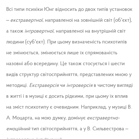
Всі типи психіки Юнг відносить до двох типів установок
–
екстравертної
, направленої на зовнішній світ (об’єкт),
а також
інтровертної
, направленої на внутрішній світ
людини (суб’єкт). При цьому визначеність психотипів
не змінюється, змінюється лише їх спрямованість
назовні або всередину. Це також стосується і шести
видів структур світосприйняття, представлених мною у
методиці.
Екстраверсія
чи
інтроверсія
в чистому вигляді
в житті і в музиці є досить рідкими, при цьому їх вплив
на зміст психотипу є очевидним. Наприклад, у музиці В.
А. Моцарта, на мою думку, домінує
екстравертно-
емоційний
тип світосприйняття, а у В. Сильвестрова –