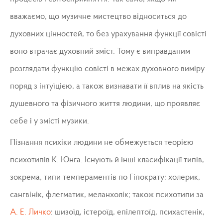
вважаємо, що музичне мистецтво відноситься до
духовних цінностей, то без урахування функції совісті
воно втрачає духовний зміст. Тому є виправданим
розглядати функцію совісті в межах духовного виміру
поряд з інтуїцією, а також визнавати її вплив на якість
душевного та фізичного життя людини, що проявляє
себе і у змісті музики.
Пізнання психіки людини не обмежується теорією
психотипів К. Юнга. Існують й інші класифікації типів,
зокрема, типи темпераментів по Гіпократу: холерик,
сангвінік, флегматик, меланхолік; також психотипи за
А. Е. Личко
: шизоїд, істероїд, епілептоїд, психастенік,