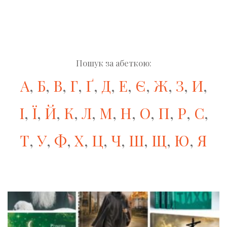
Пошук за абеткою:
А
,
Б
,
В
,
Г
,
Ґ
,
Д
,
Е
,
Є
,
Ж
,
З
,
И
,
І
,
Ї
,
Й
,
К
,
Л
,
М
,
Н
,
О
,
П
,
Р
,
С
,
Т
,
У
,
Ф
,
Х
,
Ц
,
Ч
,
Ш
,
Щ
,
Ю
,
Я