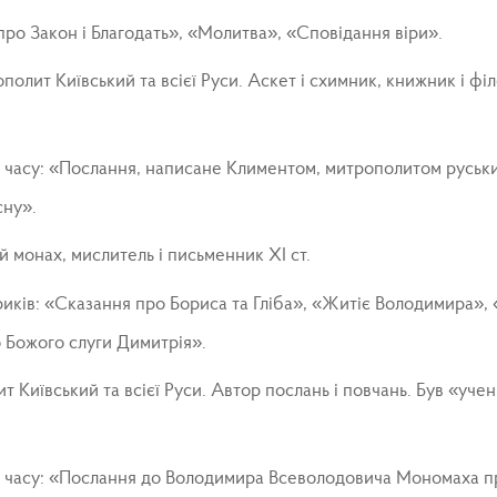
про Закон і Благодать», «Молитва», «Сповідання віри».
полит Київський та всієї Руси. Аскет і схимник, книжник і фі
 часу: «Послання, написане Климентом, митрополитом руськи
сну».
й монах, мислитель і письменник XI ст.
риків: «Сказання про Бориса та Гліба», «Житіє Володимира», 
 Божого слуги Димитрія».
т Київський та всієї Руси. Автор послань і повчань. Був «уче
 часу: «Послання до Володимира Всеволодовича Мономаха про