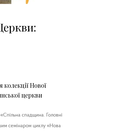
Церкви:
я колекції Нової
янської церкви
 «Спільна спадщина. Головні
ершим семінаром циклу «Нова