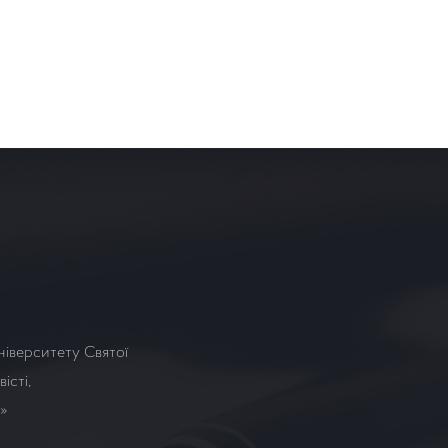
ніверситету Святої
істі,
а»