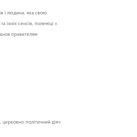
ож і людина, яка свою
а їхніх сенсів, полеміці з
танов правителям.
к, церковно-політичний діяч