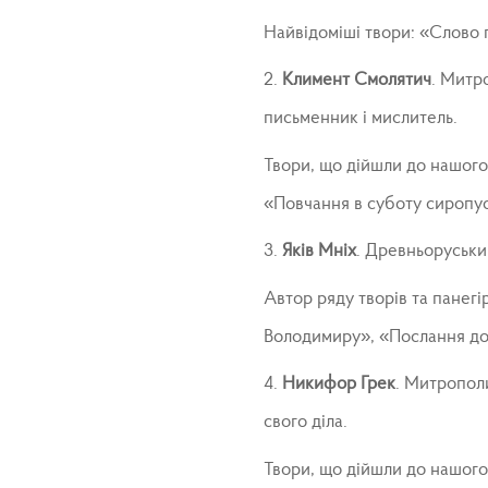
Найвідоміші твори: «Слово 
2.
Климент Смолятич
. Митро
письменник і мислитель.
Твори, що дійшли до нашого
«Повчання в суботу сиропу
3.
Яків Мніх
. Древньоруськи
Автор ряду творів та панегі
Володимиру», «Послання до
4.
Никифор Грек
. Митрополи
свого діла.
Твори, що дійшли до нашого