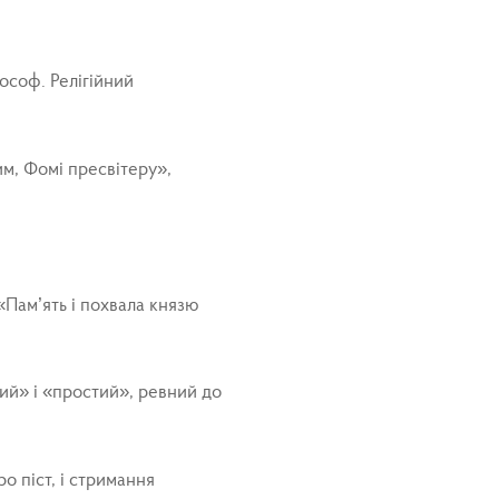
лософ. Релігійний
м, Фомі пресвітеру»,
«Пам’ять і похвала князю
ний» і «простий», ревний до
 піст, і стримання