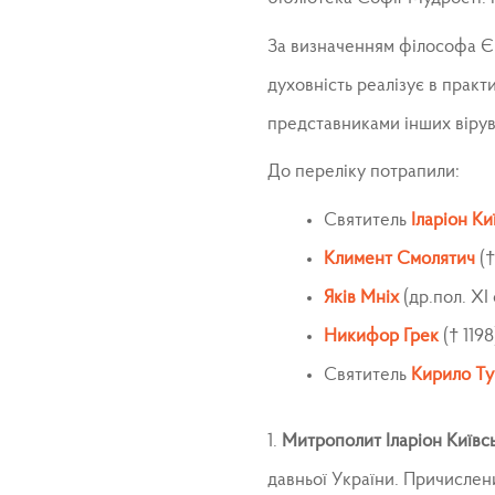
За визначенням філософа Єва
духовність реалізує в практи
представниками інших вірува
До переліку потрапили:
Святитель
Іларіон Ки
Климент Смолятич
(†
Яків Мніх
(др.пол. ХІ 
Никифор Грек
(† 1198
Святитель
Кирило Ту
1.
Митрополит Іларіон Київс
давньої України. Причислен