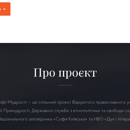
Про проєкт
офії-Мудрості — це спільний проєкт Відкритого православного у
ї-Премудрості, Державної служби з етнополітики та свободи сов
аціонального заповідника «Софія Київська» та НВО
«Дух і літер