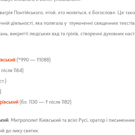
грія Понтійського, «той, хто молиться, є богослов». Це так
чній діяльності, яка полягала у тлумаченні священних текстів т
нь, викритті людських вад та гріхів, створенні духовних нас
ївський
(*990 — †1088)
 після 1164)
ст.)
)
рівський
(бл. 1130 — † після 1182)
ький
. Митрополит Київський та всієї Русі, оратор і письменни
ий до лику святих.