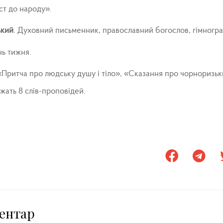
ст до народу».
ький
. Духовний письменник, православний богослов, гімногр
ь тижня.
«Притча про людську душу і тіло», «Сказання про чорноризьк
жать 8 слів-проповідей.
ентар