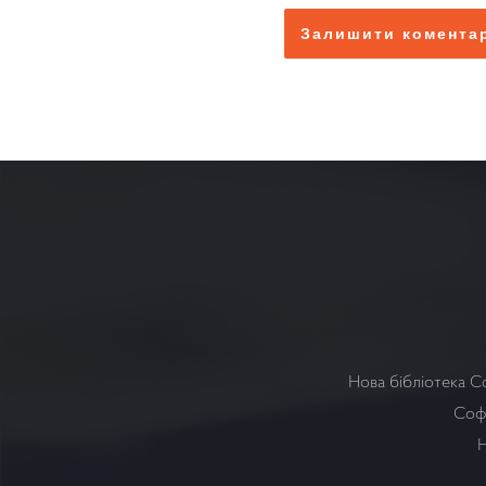
Нова бібліотека С
Софі
Н