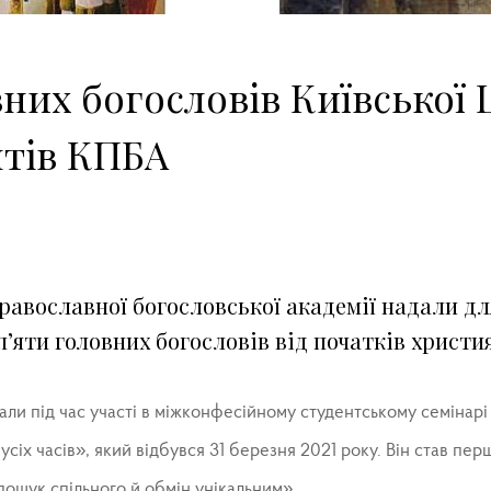
них богословів Київської 
нтів КПБА
равославної богословської академії надали дл
 п’яти головних богословів від початків христи
ли під час участі в міжконфесійному студентському семінарі
усіх часів», який відбувся 31 березня 2021 року. Він став п
пошук спільного й обмін унікальним».