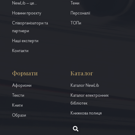
NewLib – це...
Теми
Новини проєкту
Персоналії
Співорганізатори та
ТОПи
партнери
Наші експерти
Контакти
Формати
Каталог
Афоризми
Каталог NewLib
Тексти
Каталог електронних
бібліотек
Книги
Книжкова полиця
Образи