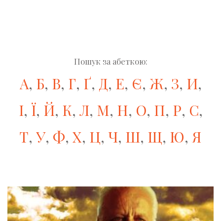
Пошук за абеткою:
А
,
Б
,
В
,
Г
,
Ґ
,
Д
,
Е
,
Є
,
Ж
,
З
,
И
,
І
,
Ї
,
Й
,
К
,
Л
,
М
,
Н
,
О
,
П
,
Р
,
С
,
Т
,
У
,
Ф
,
Х
,
Ц
,
Ч
,
Ш
,
Щ
,
Ю
,
Я