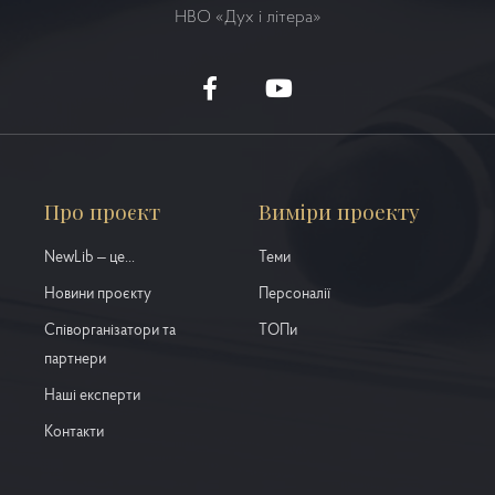
НВО
«Дух і літера»
Про проєкт
Виміри проекту
NewLib – це...
Теми
Новини проєкту
Персоналії
Співорганізатори та
ТОПи
партнери
Наші експерти
Контакти