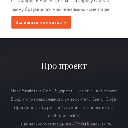
Зберегти моє ім'я, e-mail, та адресу сайту в
цьому браузері для моїх подальших коментарів.
Про проєкт
Нова бібліотека Софії-Мудрості — це спільний проєкт
Відкритого православного університету Святої Софії-
Премудрості, Державної служби з етнополітики та
свободи совісті,
Національного заповідника «Софія Київська» та