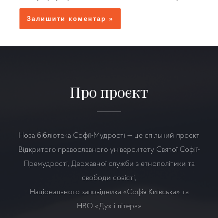
Про проєкт
Нова бібліотека Софії-Мудрості — це спільний проєкт
Відкритого православного університету Святої Софії-
Премудрості, Державної служби з етнополітики та
свободи совісті,
Національного заповідника «Софія Київська» та
НВО
«Дух і літера»