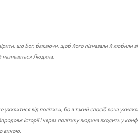
вірити, що Бог, бажаючи, щоб його пізнавали й любили ві
й називається Людина.
 ухилитися від політики, бо в такий спосіб вона ухилила
 Впродовж історії і через політику людина входить у кон
ю виною.