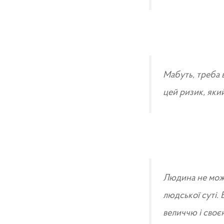
Мабуть, треба 
цей ризик, яки
Людина не може
людської суті.
величчю і своє