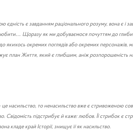
ю єдність є завданням раціонального розуму, вона є і з
любити… Щоразу як ми добуваємося почуттям до глибин
до якихось окремих поглядів або окремих персонажів, м
жує план Життя, який є глибшим, аніж розпорошеність н
 це насильство, то ненасильство вже є стривоженою сові
во. Свідомість підстрибує й каже: любов. Її стрибок є с
на кладе край Історії, знищує її як насильство.