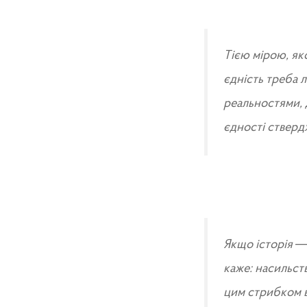
Тією мірою, яко
єдність треба 
реальностями, 
єдності стверд
Якщо історія —
каже: насильст
цим стрибком во