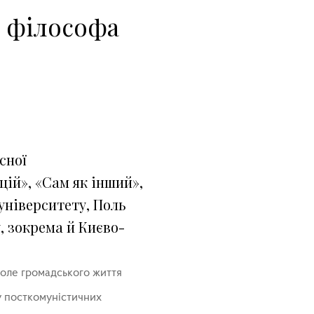
о філософа
сної
цій», «Сам як інший»,
університету, Поль
, зокрема й Києво-
поле громадського життя
 у посткомуністичних