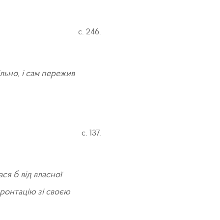
с. 246.
льно, і сам пережив
с. 137.
ся б від власної
фронтацію зі своєю