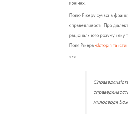
країнах.
Полю Рікеру сучасна францу
справедливості. Про діалект
раціонального розуму і яку 
Поля Рікера
«Історія та істи
***
Справедливість
справедливості 
милосердя Бож