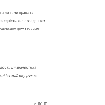
ги до теми права та
а єдність, яка є завданням
понованих цитат із книги
ості; ця діалектика
і історії, яку рухає
с. 110-111.