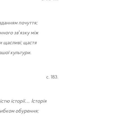
авданням почуття;
ного зв’язку між
и щасливі; щастя
ашої культури.
с. 183.
стю історії… Історія
трибком обурення;