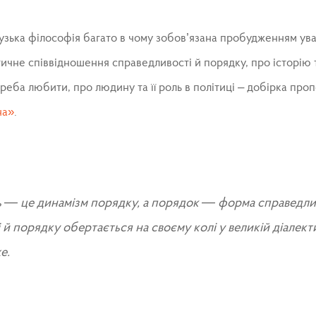
зька філософія багато в чому зобов’язана пробудженням ува
ичне співвідношення справедливості й порядку, про історію т
треба любити, про людину та її роль в політиці – добірка про
на»
.
 — це динамізм порядку, а порядок — форма справедлив
й порядку обертається на своєму колі у великій діалектиц
е.