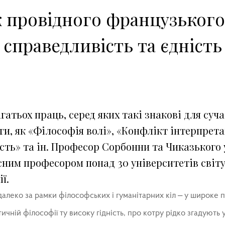
 провідного французьког
 справедливість та єдність
гатьох праць, серед яких такі знакові для суча
и, як «Філософія волі», «Конфлікт інтерпрета
сть» та ін. Професор Сорбонни та Чиказького 
сним професором понад 30 університетів світу
ї.
далеко за рамки філософських і гуманітарних кіл – у широке 
ичній філософії ту високу гідність, про котру рідко згадують