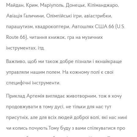
Майдан, Крим, Маріуполь, Донецьк, Кіліманджаро,
Авіація Галичини, Олімпійські ігри, авіастрибки,
парашутизм, квадрокоптери, Автошлях США 66 (U.S.
Route 66), читання книжок, гра на музичних
інструментах, ітд.
Важливо, щоб ми також добре пізнали і якнайкраще
управляли нашим полем. На кожному полі є свої
специфічні інструменти.
Приклад Артемія виглядає животворним, тож я хочу
продовжувати в тому дусі, не тільки для нас тут
присутніх, але для всіх людей доброї волі, які нас нині
чи колись почують.Тому буду з вами спілкуватися про