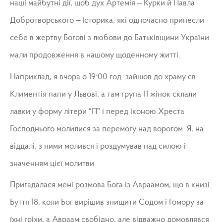
наші майбутні дії, щоб дух Артемія – Курки й Павла
Добротворського – Історика, які одночасно принесли
себе в жертву Богові з любови до Батьківщини України
мали продовження в нашому щоденному житті.
Наприклад, я вчора о 19:00 год. зайшов до храму св.
Климентія папи у Львові, а там група 11 жінок склали
лавки у форму літери “П” і перед іконою Хреста
Господнього молилися за перемогу над ворогом. Я, на
віддалі, з ними молився і роздумував над силою і
значенням цієї молитви.
Пригадалася мені розмова Бога із Авраамом, що в книзі
Буття 18, коли Бог вирішив знищити Содом і Гомору за
їхні гріхи, а Авраам свобідно, але відважно домовлявся