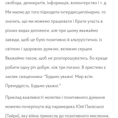
свобода, демократія, інформація, волонтерство і т. д.
Ми маємо до того підходити інтердисциплінарно, то
значить, що ми можемо працювати і брати участь в
різних видах допомоги, але при цьому вважаймо
завжди, щоб це було позитивно й альтруїстично, із
світлою і здоровою думкою, великим серцем.
Вважаймо також, щоб не розпорошуватись, бо краще
робити одну річ добре, ніж три погано. В християн є
заклик священника: “Будьмо уважні. Мир всім.
Премудрість. Будьмо уважні.”
Приклад важливості молитви і позитивного думання
можемо почерпнути від парамедика Юлії Паєвської
(Тайри), яку війна принесла до позитивного мислення,