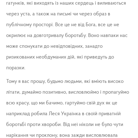
гатунків, які виходять із наших сердець і виливаються
через уста, а також на письмі чи через образ в
публічному просторі. Все це не від Бога, все це не
окрилює на довготривалу боротьбу. Воно навпаки нас
може спонукати до невідповідних, занадто
ризикованих необдуманих дій, які приведуть до
поразки.
Тому я вас прошу, будьмо людьми, які вміють високо
літати, думаймо позитивно, висловлюймо і пропагуймо
всю красу, що ми бачимо, гартуймо свій дух як це
наприклад робила Леся Українка в своїй приватній
боротьбі проти хвороби. Від неї ніколи не було чути
нарікання чи проклону, вона зажди висловлювала