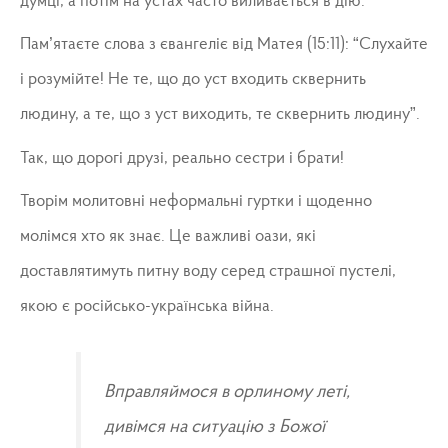
думці, а потім на устах часто виливається в дію.
Пам’ятаєте слова з євангеліє від Матея (15:11): “Слухайте
і розумійте! Не те, що до уст входить сквернить
людину, а те, що з уст виходить, те сквернить людину”.
Так, що дорогі друзі, реально сестри і брати!
Творім молитовні неформальні гуртки і щоденно
молімся хто як знає. Це важливі оази, які
доставлятимуть питну воду серед страшної пустелі,
якою є російсько-українська війна.
Вправляймося в орлиному леті,
дивімся на ситуацію з Божої