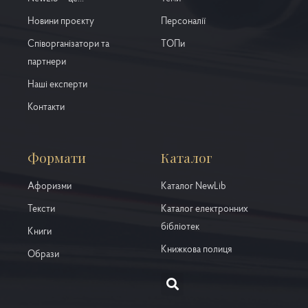
Новини проєкту
Персоналії
Співорганізатори та
ТОПи
партнери
Наші експерти
Контакти
Формати
Каталог
Афоризми
Каталог NewLib
Тексти
Каталог електронних
бібліотек
Книги
Книжкова полиця
Образи