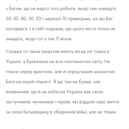
з Богом, що не варто того робити, якщо там знайдуть
50, 45, 40, 30, 20 і нарешті 10 праведних, на що Бог
погодився. І я собі подумав, що цього міста точно не
знищать, якщо тут є тих 11 жінок.
Скільки то таких ініціатив мають місце не тільки в
Україні, а буквально на всіх континентах світу. Не
тільки серед християн, але й серед інших шукаючих
Бога на нашій планеті. Я ще там не бував, але
впевнений, що й на небесах Україна має своїх
заступників, мучеників і героїв, які віддали своє життя
за свою Батьківщину в оборонній війні, але не тільки.