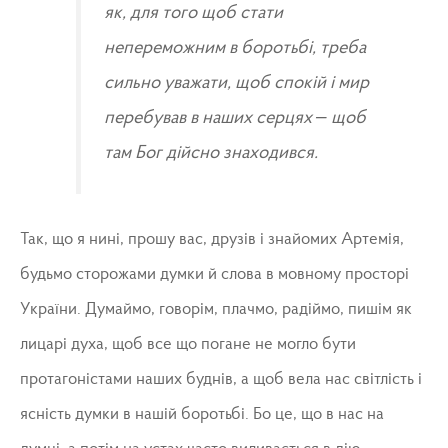
як, для того щоб стати
непереможним в боротьбі, треба
сильно уважати, щоб спокій і мир
перебував в наших серцях – щоб
там Бог дійсно знаходився.
Так, що я нині, прошу вас, друзів і знайомих Артемія,
будьмо сторожами думки й слова в мовному просторі
України. Думаймо, говорім, плачмо, радіймо, пишім як
лицарі духа, щоб все що погане не могло бути
протагоністами наших буднів, а щоб вела нас світлість і
ясність думки в нашій боротьбі. Бо це, що в нас на