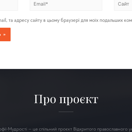
mail, та адресу сайту в цьому браузері для моїх подальших ком
Про проєкт
офії-Мудрості — це спільний проєкт Відкритого православного у