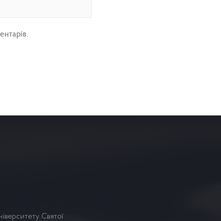
ентарів.
ніверситету Святої