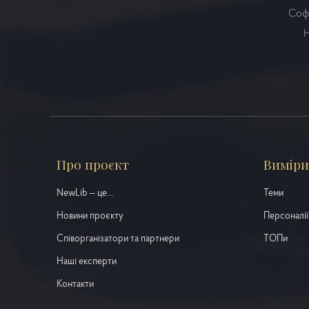
Софі
Н
Про проєкт
Виміри
NewLib – це...
Теми
Новини проєкту
Персоналії
Співорганізатори та партнери
ТОПи
Наші експерти
Контакти