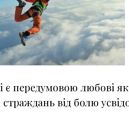
і є передумовою любові як
 страждань від болю усві