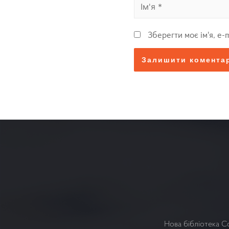
Зберегти моє ім'я, e-
Нова бібліотека С