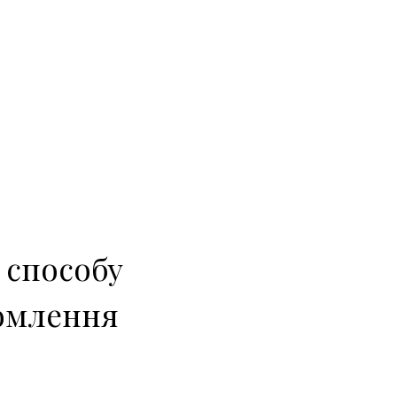
 способу
домлення