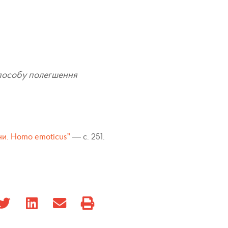
 способу полегшення
ни. Homo emoticus”
— c. 251.