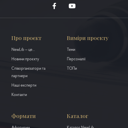
Про проєкт
Виміри проекту
NewLib – це...
Теми
Новини проєкту
Персоналії
Співорганізатори та
ТОПи
партнери
Наші експерти
Контакти
Формати
Каталог
Афоризми
Каталог NewLib