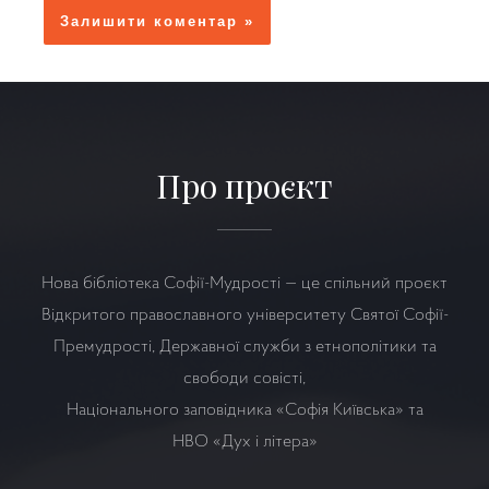
Про проєкт
Нова бібліотека Софії-Мудрості — це спільний проєкт
Відкритого православного університету Святої Софії-
Премудрості, Державної служби з етнополітики та
свободи совісті,
Національного заповідника «Софія Київська» та
НВО
«Дух і літера»