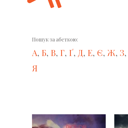
Пошук за абеткою:
А
,
Б
,
В
,
Г
,
Ґ
,
Д
,
Е
,
Є
,
Ж
,
З
Я