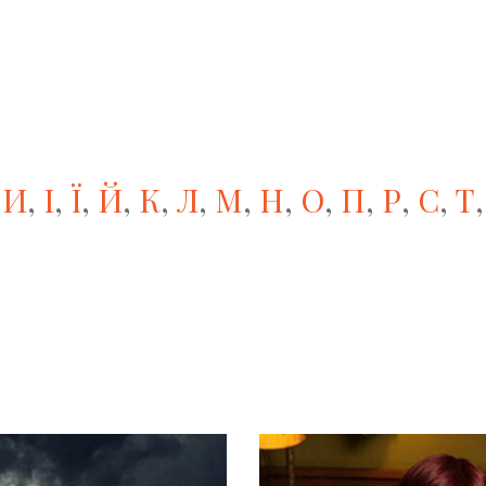
,
И
,
І
,
Ї
,
Й
,
К
,
Л
,
М
,
Н
,
О
,
П
,
Р
,
С
,
Т