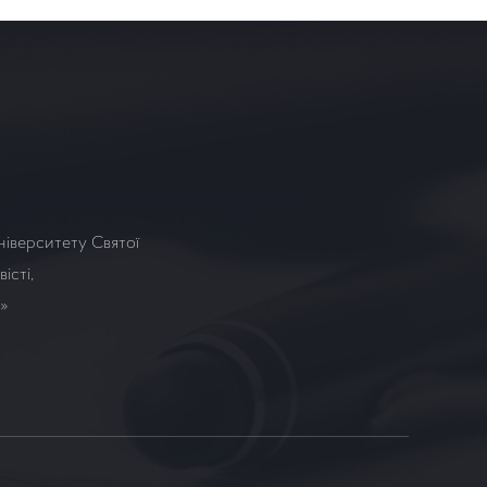
ніверситету Святої
істі,
а»