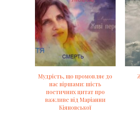
Мудрість, що промовляє до
нас віршами: шість
поетичних цитат про
важливе від Маріанни
Кіяновської