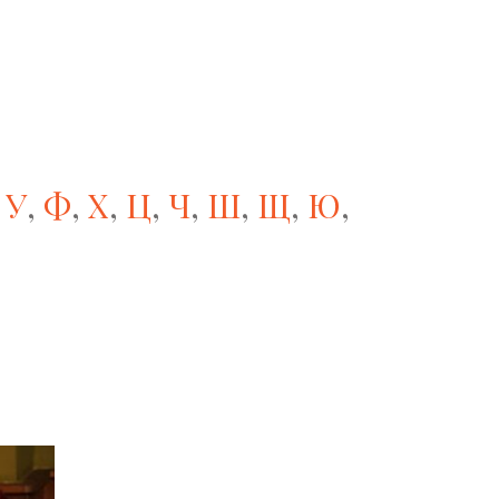
,
У
,
Ф
,
Х
,
Ц
,
Ч
,
Ш
,
Щ
,
Ю
,