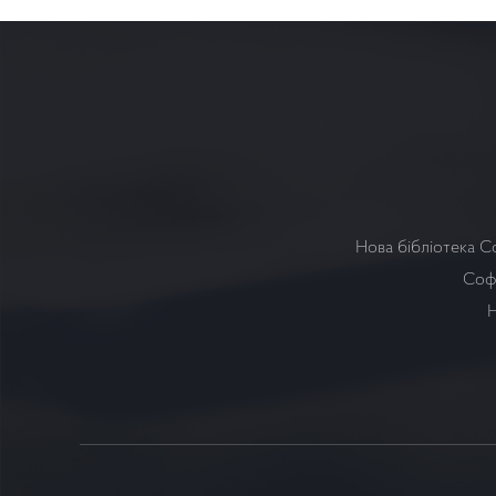
Нова бібліотека С
Софі
Н