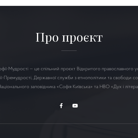
Про проєкт
офії-Мудрості — це спільний проєкт Відкритого православного у
ї-Премудрості, Державної служби з етнополітики та свободи сов
аціонального заповідника «Софія Київська» та НВО
«Дух і літер