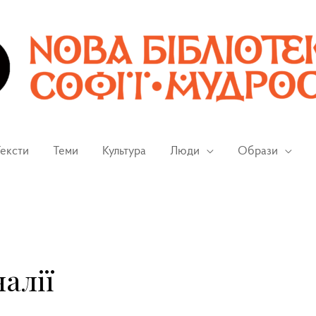
ексти
Теми
Культура
Люди
Образи
алії