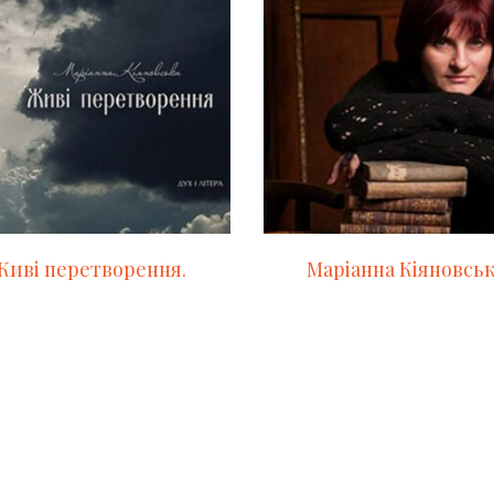
Живі перетворення.
Маріанна Кіяновсь