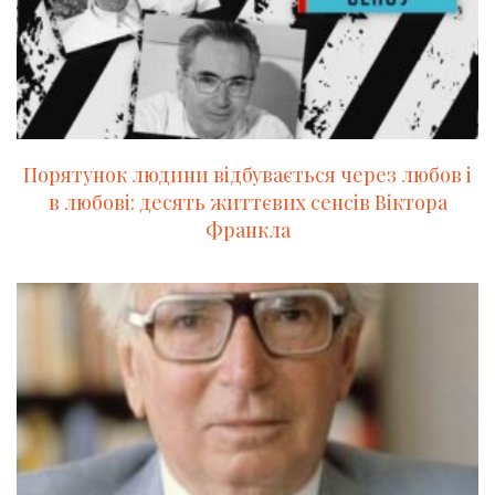
Порятунок людини відбувається через любов і
в любові: десять життєвих сенсів Віктора
Франкла