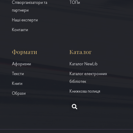
Співорганізатори та
ТОПи
партнери
Наші експерти
Контакти
Формати
Каталог
Афоризми
Каталог NewLib
Тексти
Каталог електронних
бібліотек
Книги
Книжкова полиця
Образи