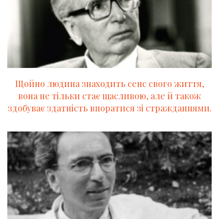
Щойно людина знаходить сенс свого життя,
вона не тільки стає щасливою, але й також
здобуває здатність впоратися зі стражданнями.