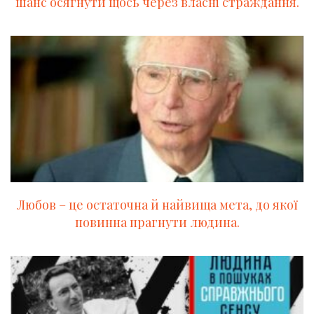
шанс осягнути щось через власні страждання.
Любов – це остаточна й найвища мета, до якої
повинна прагнути людина.