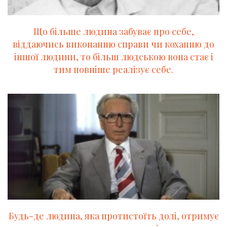
Що більше людина забуває про себе,
віддаючись виконанню справи чи коханню до
іншої людини, то більш людською вона стає і
тим повніше реалізує себе.
Будь-де людина, яка протистоїть долі, отримує