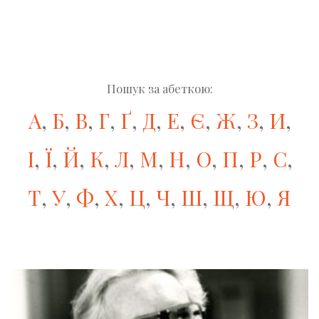
Пошук за абеткою:
А
,
Б
,
В
,
Г
,
Ґ
,
Д
,
Е
,
Є
,
Ж
,
З
,
И
,
І
,
Ї
,
Й
,
К
,
Л
,
М
,
Н
,
О
,
П
,
Р
,
С
,
Т
,
У
,
Ф
,
Х
,
Ц
,
Ч
,
Ш
,
Щ
,
Ю
,
Я