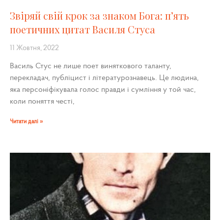
Звіряй свій крок за знаком Бога: п’ять
поетичних цитат Василя Стуса
11 Жовтня, 2022
Василь Стус не лише поет виняткового таланту,
перекладач, публіцист і літературознавець. Це людина,
яка персоніфікувала голос правди і сумління у той час,
коли поняття честі,
Читати далі »