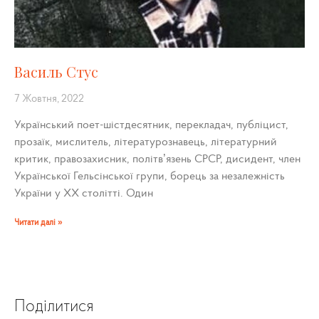
Василь Стус
7 Жовтня, 2022
Український поет-шістдесятник, перекладач, публіцист,
прозаїк, мислитель, літературознавець, літературний
критик, правозахисник, політв’язень СРСР, дисидент, член
Української Гельсінської групи, борець за незалежність
України у XX столітті. Один
Читати далі »
Поділитися