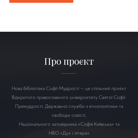
Про проєкт
Нова бібліотека Софії-Мудрості — це спільний проєкт
Відкритого православного університету Святої Софії-
Премудрості, Державної служби з етнополітики та
свободи совісті,
Національного заповідника «Софія Київська» та
НВО
«Дух і літера»