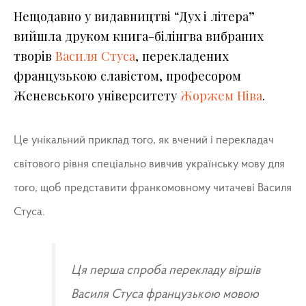
Нещодавно у видавництві “Дух і літера”
вийшла друком книга-білінгва вибраних
творів
Василя Стуса
, перекладених
французькою славістом, професором
Женевського університету
Жоржем Ніва
.
Це унікальний приклад того, як вчений і перекладач
світового рівня спеціально вивчив українську мову для
того, щоб представити франкомовному читачеві Василя
Стуса.
Ця перша спроба перекладу віршів
Василя Стуса французькою мовою