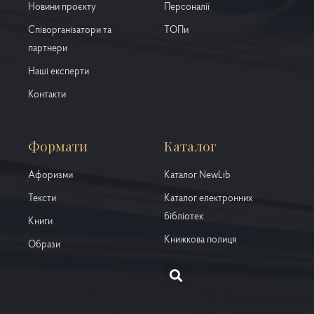
Новини проєкту
Персоналії
Співорганізатори та
ТОПи
партнери
Наші експерти
Контакти
Формати
Каталог
Афоризми
Каталог NewLib
Тексти
Каталог електронних
бібліотек
Книги
Книжкова полиця
Образи