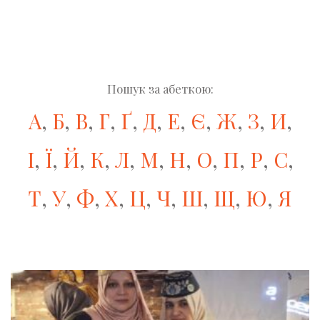
Пошук за абеткою:
А
,
Б
,
В
,
Г
,
Ґ
,
Д
,
Е
,
Є
,
Ж
,
З
,
И
,
І
,
Ї
,
Й
,
К
,
Л
,
М
,
Н
,
О
,
П
,
Р
,
С
,
Т
,
У
,
Ф
,
Х
,
Ц
,
Ч
,
Ш
,
Щ
,
Ю
,
Я