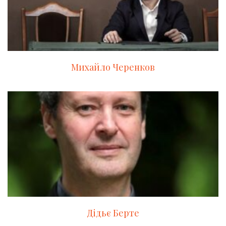
Михайло Черенков
Дідьє Берте