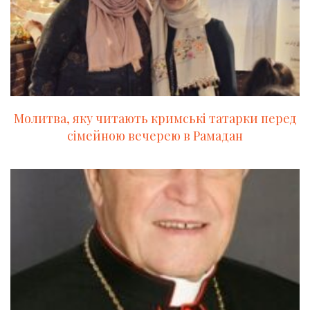
Молитва, яку читають кримські татарки перед
сімейною вечерею в Рамадан