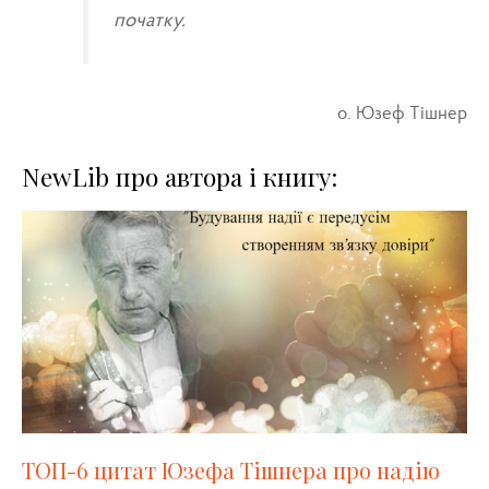
початку.
о. Юзеф Тішнер
NewLib про автора і книгу:
ТОП-6 цитат Юзефа Тішнера про надію