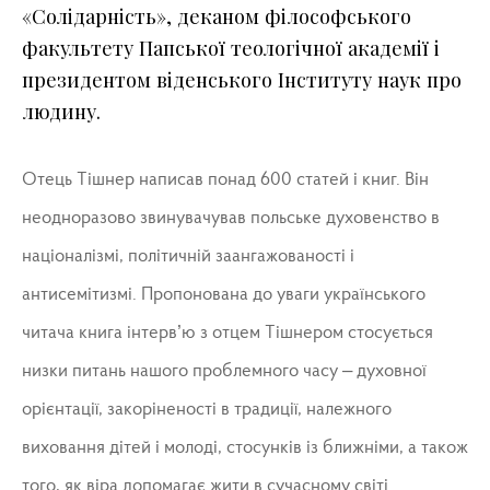
«Солідарність», деканом філософського
факультету Папської теологічної академії і
президентом віденського Інституту наук про
людину.
Отець Тішнер написав понад 600 статей і книг. Він
неодноразово звинувачував польське духовенство в
націоналізмі, політичній заангажованості і
антисемітизмі. Пропонована до уваги українського
читача книга інтерв’ю з отцем Тішнером стосується
низки питань нашого проблемного часу – духовної
орієнтації, закоріненості в традиції, належного
виховання дітей і молоді, стосунків із ближніми, а також
того, як віра допомагає жити в сучасному світі.