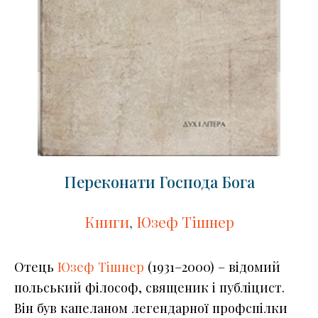
Переконати Господа Бога
Книги
,
Юзеф Тішнер
Отець
Юзеф Тішнер
(1931–2000) – відомий
польський філософ, священик і публіцист.
Він був капеланом легендарної профспілки