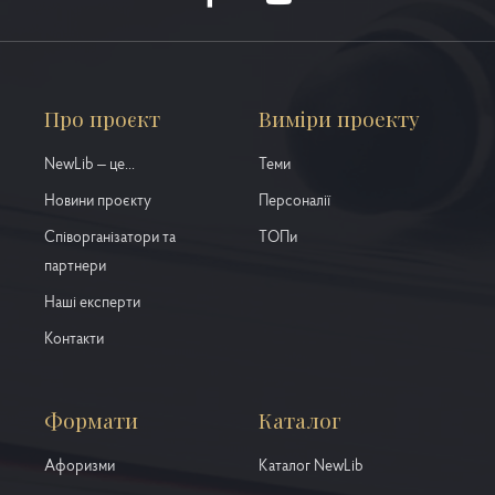
Про проєкт
Виміри проекту
NewLib – це...
Теми
Новини проєкту
Персоналії
Співорганізатори та
ТОПи
партнери
Наші експерти
Контакти
Формати
Каталог
Афоризми
Каталог NewLib