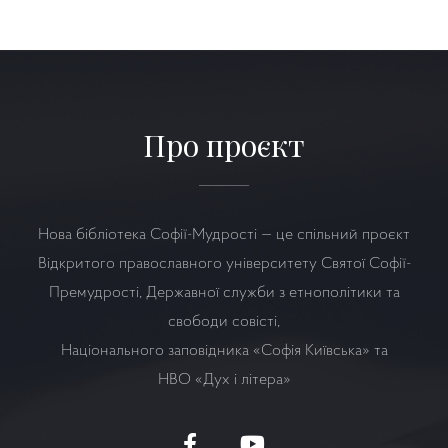
Про проєкт
Нова бібліотека Софії-Мудрості — це спільний проєкт
Відкритого православного університету Святої Софії-
Премудрості, Державної служби з етнополітики та
свободи совісті,
Національного заповідника «Софія Київська» та
НВО
«Дух і літера»