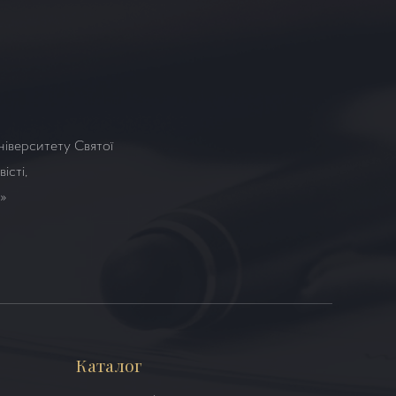
ніверситету Святої
істі,
а»
Каталог