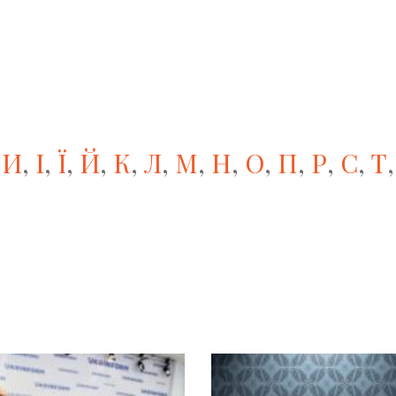
,
И
,
І
,
Ї
,
Й
,
К
,
Л
,
М
,
Н
,
О
,
П
,
Р
,
С
,
Т