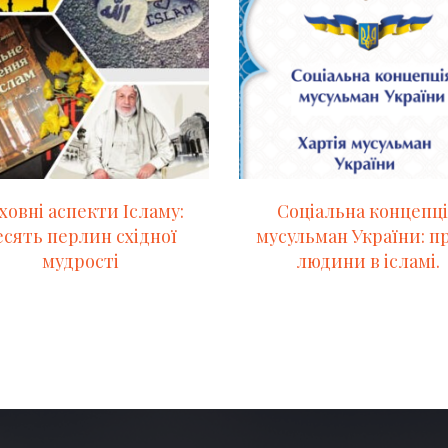
ховні аспекти Ісламу:
Соціальна концепц
есять перлин східної
мусульман України: п
мудрості
людини в ісламі.