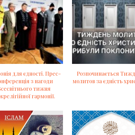
онія для єдності. Прес-
Розпочинається Тиж
онференція з нагоди
молитов за єдність хри
Всесвітнього тижня
жрелігійної гармонії.