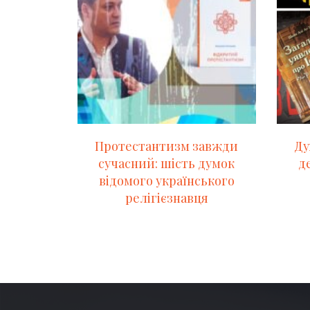
Протестантизм завжди
Ду
сучасний: шість думок
д
відомого українського
релігієзнавця