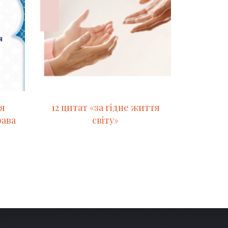
ія
12 цитат «за гідне життя
рава
світу»