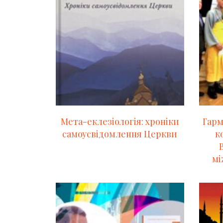
Мета-еклезіологія: хроніки
Гарм
самоусвідомлення Церкви
к
мі