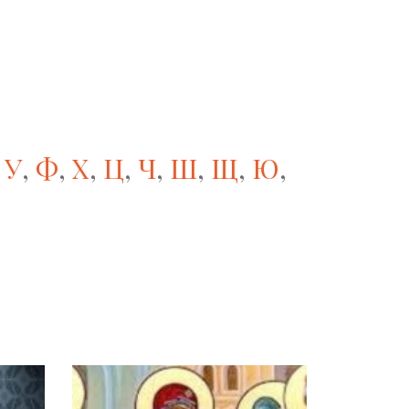
,
У
,
Ф
,
Х
,
Ц
,
Ч
,
Ш
,
Щ
,
Ю
,