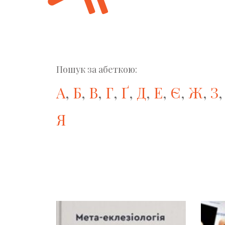
Пошук за абеткою:
А
,
Б
,
В
,
Г
,
Ґ
,
Д
,
Е
,
Є
,
Ж
,
З
Я