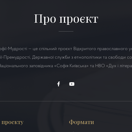
Про проєкт
офії-Мудрості — це спільний проєкт Відкритого православного у
ї-Премудрості, Державної служби з етнополітики та свободи сов
аціонального заповідника «Софія Київська» та НВО
«Дух і літер
 проекту
Формати