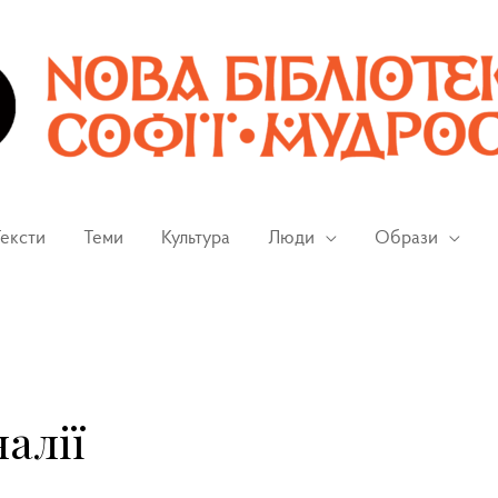
ексти
Теми
Культура
Люди
Образи
алії