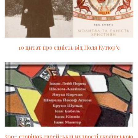
10 цитат про єдність від Поля Кутюр’є
500+ сторінок єврейської мудрості українською