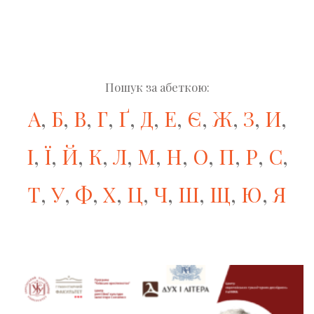
Пошук за абеткою:
А
,
Б
,
В
,
Г
,
Ґ
,
Д
,
Е
,
Є
,
Ж
,
З
,
И
,
І
,
Ї
,
Й
,
К
,
Л
,
М
,
Н
,
О
,
П
,
Р
,
С
,
Т
,
У
,
Ф
,
Х
,
Ц
,
Ч
,
Ш
,
Щ
,
Ю
,
Я