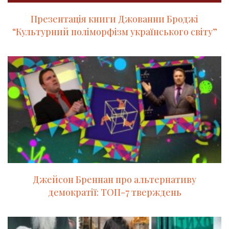
Презентація книги Джованни Броджі
“Культурний поліморфізм українського світу”
Джейсон Бреннан про альтернативу
демократії: ТОП-7 тверждень