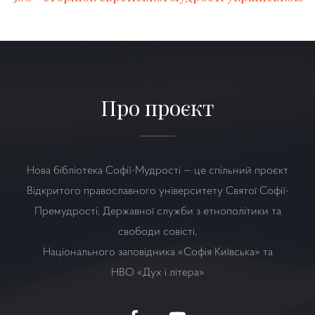
Про проєкт
Нова бібліотека Софії-Мудрості — це спільний проєкт
Відкритого православного університету Святої Софії-
Премудрості, Державної служби з етнополітики та
свободи совісті,
Національного заповідника «Софія Київська» та
НВО
«Дух і літера»