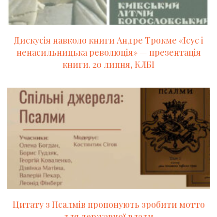
Дискусія навколо книги Андре Трокме «Ісус і
ненасильницька революція» — презентація
книги. 20 липня, КЛБІ
Цитату з Псалмів пропонують зробити мотто
для державної влади