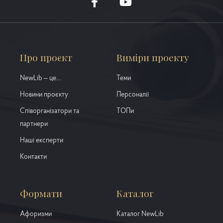
Про проєкт
Виміри проекту
NewLib – це...
Теми
Новини проєкту
Персоналії
Співорганізатори та
ТОПи
партнери
Наші експерти
Контакти
Формати
Каталог
Афоризми
Каталог NewLib