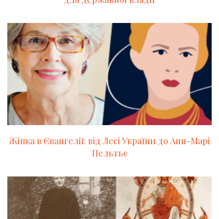
Жінка в Євангелії: від Лесі України до Анн-Марі
Пельтьє